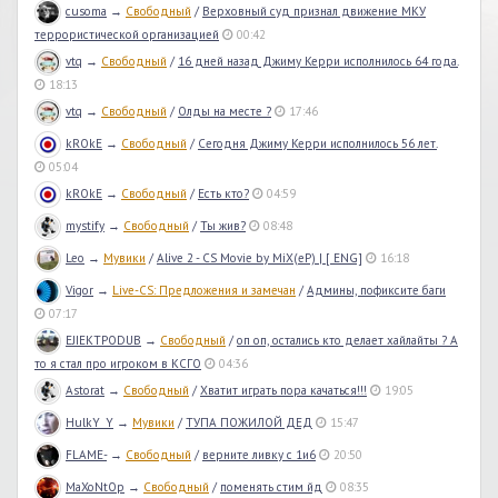
cusoma
→
Свободный
/
Верховный суд признал движение МКУ
террористической организацией
00:42
vtq
→
Свободный
/
16 дней назад Джиму Керри исполнилось 64 года.
18:13
vtq
→
Свободный
/
Олды на месте ?
17:46
kROkE
→
Свободный
/
Сегодня Джиму Керри исполнилось 56 лет.
05:04
kROkE
→
Свободный
/
Есть кто?
04:59
mystify
→
Свободный
/
Ты жив?
08:48
Leo
→
Мувики
/
Alive 2 - CS Movie by MiX(eP) | [ ENG]
16:18
Vigor
→
Live-CS: Предложения и замечан
/
Админы, пофиксите баги
07:17
EJIEKTPODUB
→
Свободный
/
оп оп, остались кто делает хайлайты ? А
то я стал про игроком в КСГО
04:36
Astorat
→
Свободный
/
Хватит играть пора качаться!!!
19:05
HulkY_Y
→
Мувики
/
ТУПА ПОЖИЛОЙ ДЕД
15:47
FLAME-
→
Свободный
/
верните ливку с 1и6
20:50
MaXoNtOp
→
Свободный
/
поменять стим йд
08:35