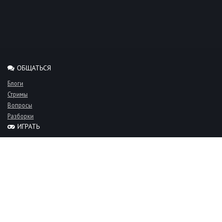
ОБЩАТЬСЯ
Блоги
Стримы
Вопросы
Разборки
ИГРАТЬ
Миксы
Рейтинги
Турниры
Серверы
СООБЩЕСТВО
Люди
Команды