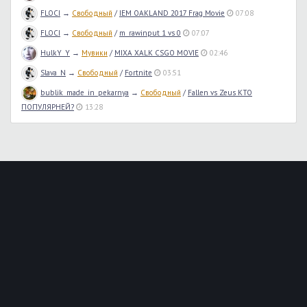
FLOCI
→
Свободный
/
IEM OAKLAND 2017 Frag Movie
07:08
FLOCI
→
Свободный
/
m_rawinput 1 vs 0
07:07
HulkY_Y
→
Мувики
/
MIXA XALK CSGO MOVIE
02:46
Slava_N
→
Свободный
/
Fortnite
03:51
bublik_made_in_pekarnya
→
Свободный
/
Fallen vs Zeus КТО
ПОПУЛЯРНЕЙ?
13:28