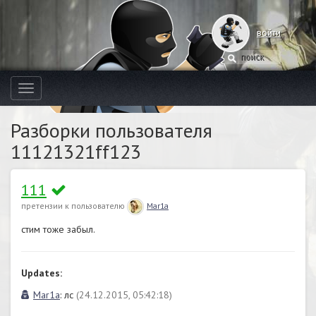
войти
Toggle
navigation
Разборки пользователя
11121321ff123
111
претензии к пользователю
Mar1a
стим тоже забыл.
Updates:
Mar1a
: лс
(24.12.2015, 05:42:18)