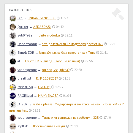
РАЗБИРАЮТСЯ
Leo
→
UNBAN GENOCIDE.
16:27
Quaker
→
ASDASDASd
04:42
sAb0TaGe_
→
daite moderku
22:11
Dobermannn
→
Что делать если не подтверждает стим?
12:21
SimpleZOR
→
bmwz0r также был известен как Turp
21:41
aJ
→
Ну что ПСЫ пиздец вообще полный)
22:56
voobragenue
→
nu sho, vse, pizda?
22:20
breathxd
→
R.I.P 16.08.2017
01:05
MishaDryg
→
ЕБЛАН))
12:53
RAGENasd
→
МАМУ ЗАДЕЛ
01:04
JAIZER
→
Разбан please . Медароторам заняться не чем , что за хуйня ?
причина test
09:51
voobragenue
→
Тарпаулин вырвался на свободу !! 228
17:40
sqrftkk
→
Восстановите аккаунт
23:10