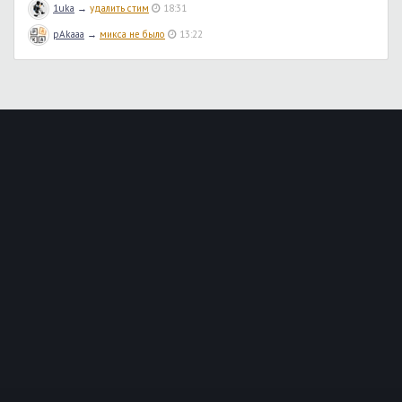
1uka
→
удалить стим
18:31
pAkaaa
→
микса не было
13:22