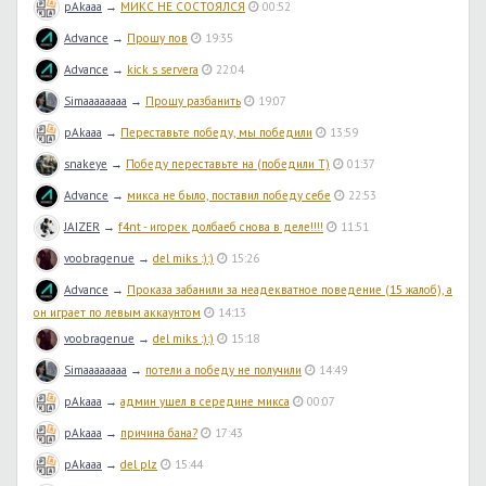
pAkaaa
→
МИКС НЕ СОСТОЯЛСЯ
00:52
Advance
→
Прошу пов
19:35
Advance
→
kick s servera
22:04
Simaaaaaaaa
→
Прошу разбанить
19:07
pAkaaa
→
Переставьте победу, мы победили
13:59
snakeye
→
Победу переставьте на (победили T)
01:37
Advance
→
микса не было, поставил победу себе
22:53
JAIZER
→
f4nt - игорек долбаеб снова в деле!!!!
11:51
voobragenue
→
del miks :):)
15:26
Advance
→
Проказа забанили за неадекватное поведение (15 жалоб), а
он играет по левым аккаунтом
14:13
voobragenue
→
del miks :):)
15:18
Simaaaaaaaa
→
потели а победу не получили
14:49
pAkaaa
→
админ ушел в середине микса
00:07
pAkaaa
→
причина бана?
17:43
pAkaaa
→
del plz
15:44