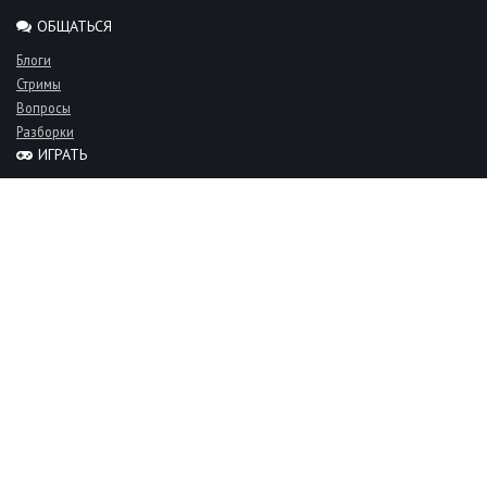
ОБЩАТЬСЯ
Блоги
Стримы
Вопросы
Разборки
ИГРАТЬ
Миксы
Рейтинги
Турниры
Серверы
СООБЩЕСТВО
Люди
Команды
Объявления
О проекте
FAQ
Фан-клуб
Пользовательское соглашение
Live-CS — Counter-Strike сообщество.