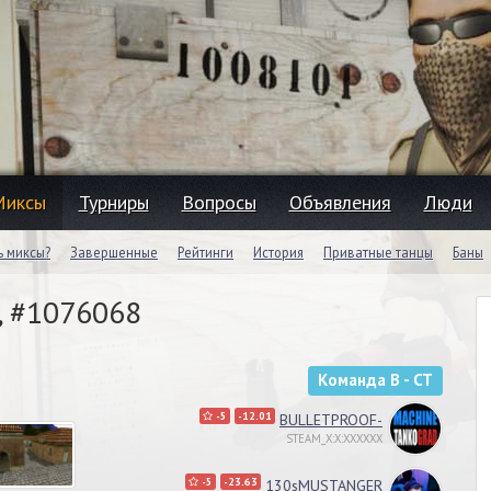
Миксы
Турниры
Вопросы
Объявления
Люди
ь миксы?
Завершенные
Рейтинги
История
Приватные танцы
Баны
, #1076068
Команда B - CT
-5
-12.01
BULLETPROOF-
STEAM_X:X:XXXXXX
-5
-23.63
130sMUSTANGER