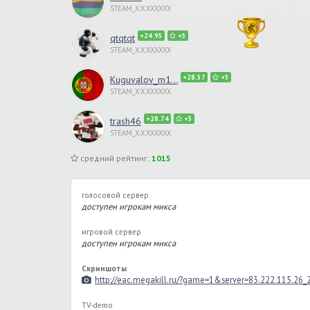
STEAM_X:X:XXXXXX
+24.95
+5
qtqtqt
STEAM_X:X:XXXXXX
+28.57
+5
Kuguvalov_m1...
STEAM_X:X:XXXXXX
+28.74
+5
trash46
STEAM_X:X:XXXXXX
средний рейтинг:
1015
голосовой сервер
доступен игрокам микса
игровой сервер
доступен игрокам микса
Скриншоты
http://eac.megakill.ru/?game=1&server=83.222.115.26
TV-demo