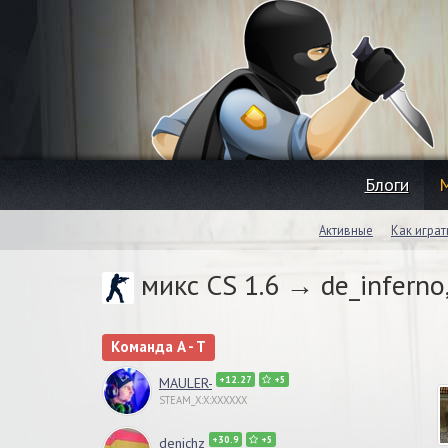
Блоги
Активные
Как играт
микс CS 1.6 → de_inferno
Команда A - T
+12.27
+5
MAULER-
STEAM_X:X:XXXXXX
+30.9
+5
denichz