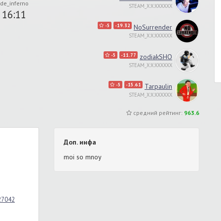
de_inferno
STEAM_X:X:XXXXXX
16:11
-5
-19.32
NoSurrender
STEAM_X:X:XXXXXX
-5
-11.77
zodiakSHO
STEAM_X:X:XXXXXX
-5
-15.61
Tarpaulin
STEAM_X:X:XXXXXX
средний рейтинг:
963.6
Доп. инфа
moi so mnoy
_27042