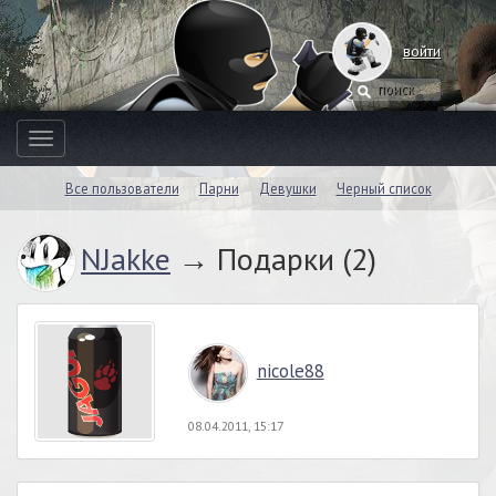
войти
Toggle
navigation
Все пользователи
Парни
Девушки
Черный список
NJakke
→ Подарки (2)
nicole88
08.04.2011, 15:17