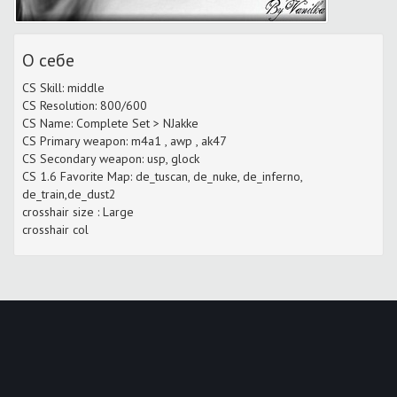
О себе
CS Skill: middle
CS Resolution: 800/600
СS Name: Complete Set > NJakke
CS Primary weapon: m4a1 , awp , ak47
CS Secondary weapon: usp, glock
CS 1.6 Favorite Map: de_tuscan, de_nuke, de_inferno,
de_train,de_dust2
crosshair size : Large
crosshair col