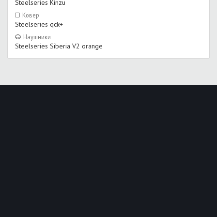
Steelseries Kinzu
Ковер
Steelseries qck+
Наушники
Steelseries Siberia V2 orange