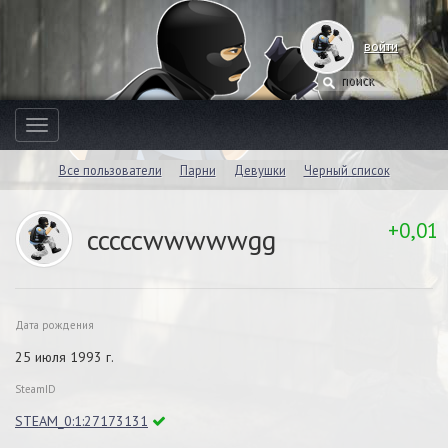
войти
Toggle
navigation
Все пользователи
Парни
Девушки
Черный список
+0,01
cccccwwwwwgg
Дата рождения
25 июля 1993 г.
SteamID
STEAM_0:1:27173131