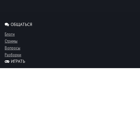
ОБЩАТЬСЯ
Блоги
Стримы
Вопросы
Разборки
ИГРАТЬ
Миксы
Рейтинги
Турниры
Серверы
СООБЩЕСТВО
Люди
Команды
Объявления
О проекте
FAQ