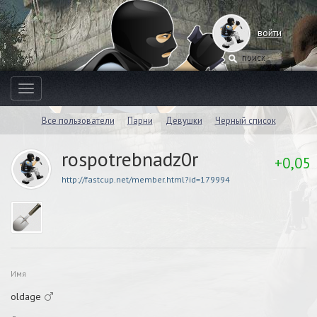
войти
Toggle
navigation
Все пользователи
Парни
Девушки
Черный список
rospotrebnadz0r
+0,05
http://fastcup.net/member.html?id=179994
Имя
oldage