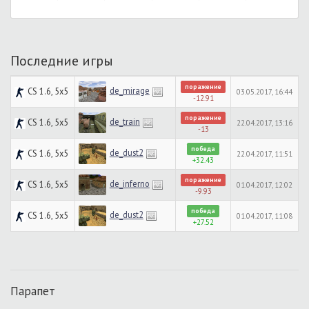
Последние игры
поражение
de_mirage
CS 1.6, 5x5
03.05.2017, 16:44
-12.91
поражение
de_train
CS 1.6, 5x5
22.04.2017, 13:16
-13
победа
de_dust2
CS 1.6, 5x5
22.04.2017, 11:51
+32.43
поражение
de_inferno
CS 1.6, 5x5
01.04.2017, 12:02
-9.93
победа
de_dust2
CS 1.6, 5x5
01.04.2017, 11:08
+27.52
Парапет