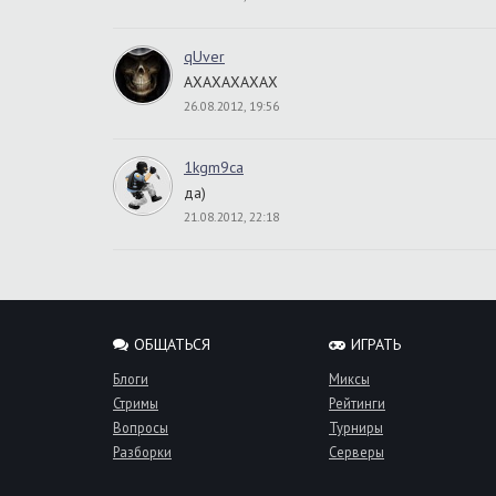
qUver
AXAXAXAXAX
26.08.2012, 19:56
1kgm9ca
да)
21.08.2012, 22:18
ОБЩАТЬСЯ
ИГРАТЬ
Блоги
Миксы
Стримы
Рейтинги
Вопросы
Турниры
Разборки
Серверы