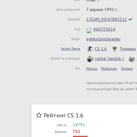
7 апреля 1992 г.
Дата рождения
STEAM_0:0:47885212
SteamID
466535614
ICQ
egbka.bondarenko
Skype
CS 1.6
Турниры
Читает блоги
yasha! fanclub :j
Играет в командах
Его
Миксы
Разборки
Топики
присоединился к нам 14 лет 
последний раз был на сайте 9
Рейтинг CS 1.6
14791
Место
732
Рейтинг