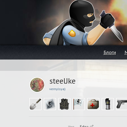
Блоги
steelJke
vernylsya)
Edqa
Имя