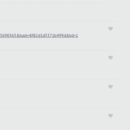
=163690363&hash=8f82d1d3371b499d&hd=1