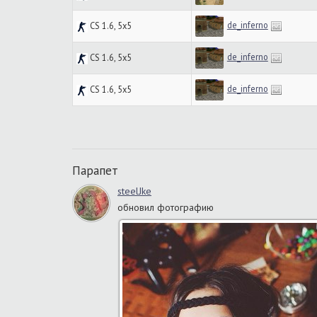
de_inferno
CS 1.6, 5x5
de_inferno
CS 1.6, 5x5
de_inferno
CS 1.6, 5x5
Парапет
steelJke
обновил фотографию