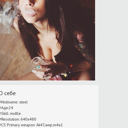
О себе
#Nickname: steel
#Age:24
#Skill: midlle
#Resolution: 640x480
#CS Primary weapon: Ak47,awp,m4a1