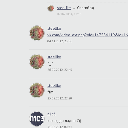
steelJke
→
Спасибо))
07.04.2014, 12:15
steelJke
vk.com/video_ext.php?oid=147584119&id
04.11.2012, 23:56
steelJke
^_^
26.09.2012, 22:45
steelJke
ffm
23.09.2012, 22:20
n1c3
хахах, да ладно ?))
31.08.2012, 00:31