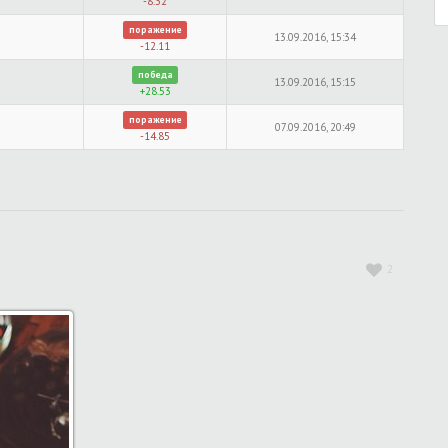
-8.32
поражение
13.09.2016, 15:34
-12.11
победа
13.09.2016, 15:15
+28.53
поражение
07.09.2016, 20:49
-14.85
2