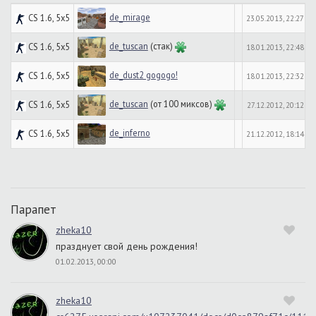
de_mirage
CS 1.6, 5x5
23.05.2013, 22:27
de_tuscan
(стак)
CS 1.6, 5x5
18.01.2013, 22:48
de_dust2 gogogo!
CS 1.6, 5x5
18.01.2013, 22:32
de_tuscan
(от 100 миксов)
CS 1.6, 5x5
27.12.2012, 20:12
de_inferno
CS 1.6, 5x5
21.12.2012, 18:14
Парапет
zheka10
празднует свой день рождения!
01.02.2013, 00:00
zheka10