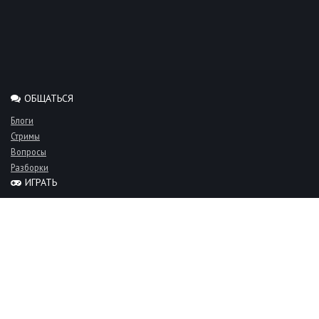
ОБЩАТЬСЯ
Блоги
Стримы
Вопросы
Разборки
ИГРАТЬ
Миксы
Рейтинги
Турниры
Серверы
СООБЩЕСТВО
Люди
Команды