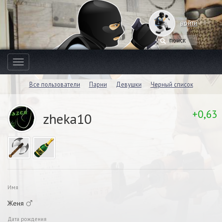
войти
Toggle
navigation
Все пользователи
Парни
Девушки
Черный список
+0,63
zheka10
Имя
Женя
Дата рождения