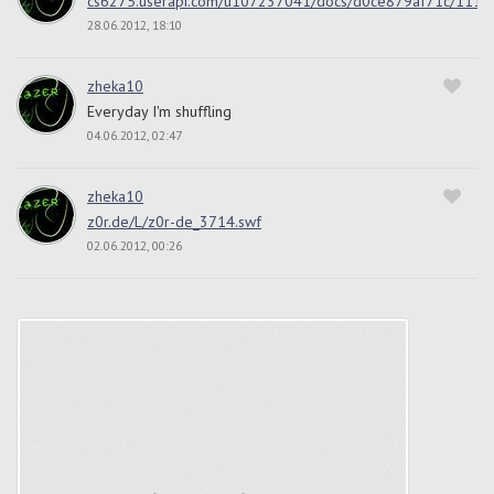
cs6275.userapi.com/u107237041/docs/d0ce879af71c/11111
28.06.2012, 18:10
zheka10
Everyday I'm shuffling
04.06.2012, 02:47
zheka10
z0r.de/L/z0r-de_3714.swf
02.06.2012, 00:26