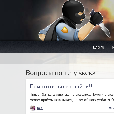
Блоги
Вопросы по тегу «кек»
Помогите видео найти!!
Привет банда, давненько не виделись. Помогите видео
мечом приёмы показывает, потом об ногу уебался. О
faRi