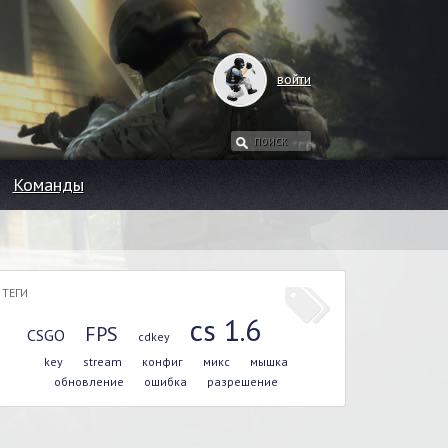
войти
Команды
ТЕГИ
cs 1.6
FPS
CSGO
cdkey
key
stream
конфиг
микс
мышка
обновление
ошибка
разрешение