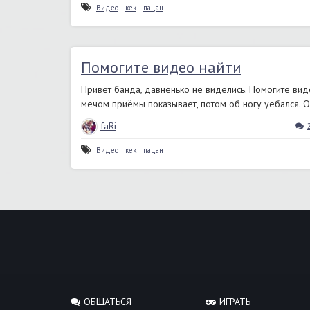
Видео
кек
пацан
Помогите видео найти
Привет банда, давненько не виделись. Помогите видео
мечом приёмы показывает, потом об ногу уебался. О
faRi
Видео
кек
пацан
ОБЩАТЬСЯ
ИГРАТЬ