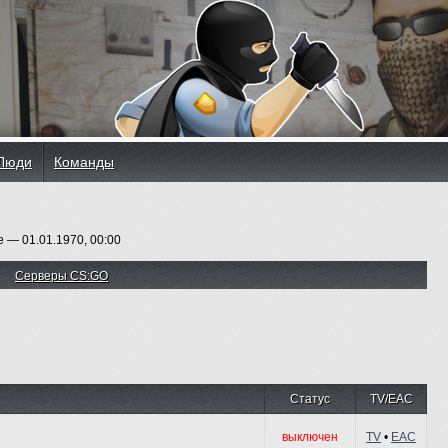
Люди
Команды
— 01.01.1970, 00:00
Серверы CS:GO
Статус
TV/EAC
выключен
TV
•
EAC