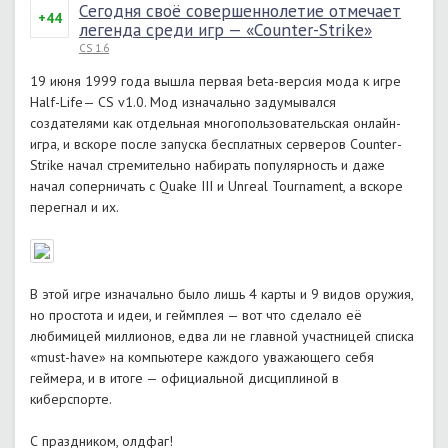
Сегодня своё совершеннолетие отмечает
+44
легенда среди игр — «Counter-Strike»
CS 1.6
19 июня 1999 года вышла первая beta-версия мода к игре
Half-Life— CS v1.0. Мод изначально задумывался
создателями как отдельная многопользовательская онлайн-
игра, и вскоре после запуска бесплатных серверов Counter-
Strike начал стремительно набирать популярность и даже
начал соперничать с Quake III и Unreal Tournament, а вскоре
перегнал и их.
В этой игре изначально было лишь 4 карты и 9 видов оружия,
но простота и идеи, и геймплея — вот что сделало её
любимицей миллионов, едва ли не главной участницей списка
«must-have» на компьютере каждого уважающего себя
геймера, и в итоге — официальной дисциплиной в
киберспорте.
С праздником, олдфаг!