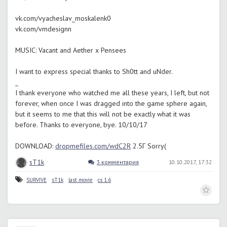
vk.com/vyacheslav_moskalenk0
vk.com/vmdesignn
MUSIC: Vacant and Aether x Pensees
I want to express special thanks to Sh0tt and uNder.
_
I thank everyone who watched me all these years, I left, but not
forever, when once I was dragged into the game sphere again,
but it seems to me that this will not be exactly what it was
before. Thanks to everyone, bye. 10/10/17
DOWNLOAD:
dropmefiles.com/wdC2R
2.5Г Sorry(
sT1k
3 комментария
10.10.2017, 17:32
SURVIVE
sT1k
last movie
cs 1.6