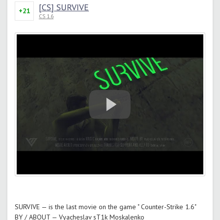
[CS] SURVIVE
+21
CS 1.6
SURVIVE — is the last movie on the game " Counter-Strike 1.6"
BY / ABOUT — Vyacheslav sT1k Moskalenko