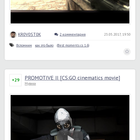
KR0V0ST0K
2 комментария
23.05.2017, 19:50
Вспомним
как это было
(Best moments cs 1.6)
PROMOTIVE II [CS:GO cinematics movie]
+29
Мувики