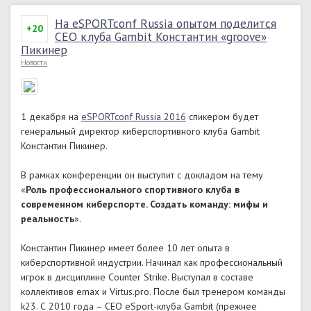
На eSPORTconf Russia опытом поделится
+20
CEO клуба Gambit Константин «groove»
Пикинер
Новости
1 декабря на
eSPORTconf Russia 2016
спикером будет
генеральный директор киберспортивного клуба Gambit
Константин Пикинер.
В рамках конференции он выступит с докладом на тему
«
Роль профессионального спортивного клуба в
современном киберспорте. Создать команду: мифы и
реальность
».
Константин Пикинер имеет более 10 лет опыта в
киберспортивной индустрии. Начинал как профессиональный
игрок в дисциплине Counter Strike. Выступал в составе
коллективов emax и Virtus.pro. После был тренером команды
k23. С 2010 года – CEO eSport-клуба Gambit (прежнее