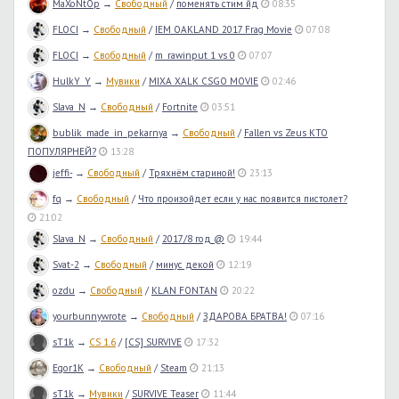
MaXoNtOp
→
Свободный
/
поменять стим йд
08:35
FLOCI
→
Свободный
/
IEM OAKLAND 2017 Frag Movie
07:08
FLOCI
→
Свободный
/
m_rawinput 1 vs 0
07:07
HulkY_Y
→
Мувики
/
MIXA XALK CSGO MOVIE
02:46
Slava_N
→
Свободный
/
Fortnite
03:51
bublik_made_in_pekarnya
→
Свободный
/
Fallen vs Zeus КТО
ПОПУЛЯРНЕЙ?
13:28
jeffi-
→
Свободный
/
Тряхнём стариной!
23:13
fq
→
Свободный
/
Что произойдет если у нас появится пистолет?
21:02
Slava_N
→
Свободный
/
2017/8 год @
19:44
Svat-2
→
Свободный
/
минус декой
12:19
ozdu
→
Свободный
/
KLAN FONTAN
20:22
yourbunnywrote
→
Свободный
/
ЗДАРОВА БРАТВА!
07:16
sT1k
→
CS 1.6
/
[CS] SURVIVE
17:32
Egor1K
→
Свободный
/
Steam
21:13
sT1k
→
Мувики
/
SURVIVE Teaser
11:44