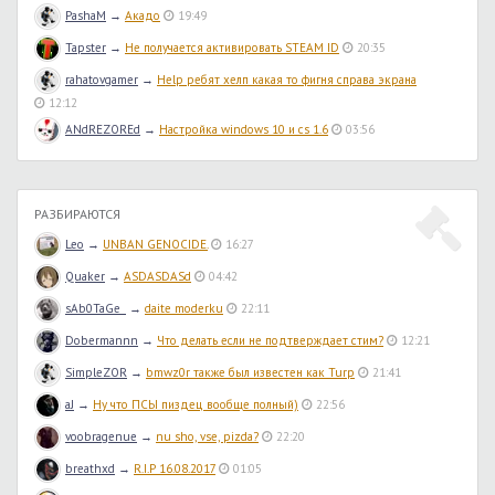
PashaM
→
Акадо
19:49
Tapster
→
Не получается активировать STEAM ID
20:35
rahatovgamer
→
Help ребят хелп какая то фигня справа экрана
12:12
ANdREZOREd
→
Настройка windows 10 и cs 1.6
03:56
РАЗБИРАЮТСЯ
Leo
→
UNBAN GENOCIDE.
16:27
Quaker
→
ASDASDASd
04:42
sAb0TaGe_
→
daite moderku
22:11
Dobermannn
→
Что делать если не подтверждает стим?
12:21
SimpleZOR
→
bmwz0r также был известен как Turp
21:41
aJ
→
Ну что ПСЫ пиздец вообще полный)
22:56
voobragenue
→
nu sho, vse, pizda?
22:20
breathxd
→
R.I.P 16.08.2017
01:05