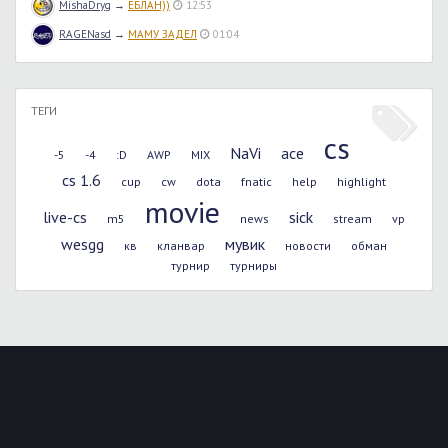
MishaDryg
→
ЕБЛАН))
12:53
RAGENasd
→
МАМУ ЗАДЕЛ
01:04
ТЕГИ
cs
NaVi
ace
-5
-4
:D
AWP
MIX
cs 1.6
cup
cw
dota
fnatic
help
highlight
movie
live-cs
sick
m5
news
stream
vp
wesgg
мувик
кв
кланвар
новости
обман
турнир
турниры