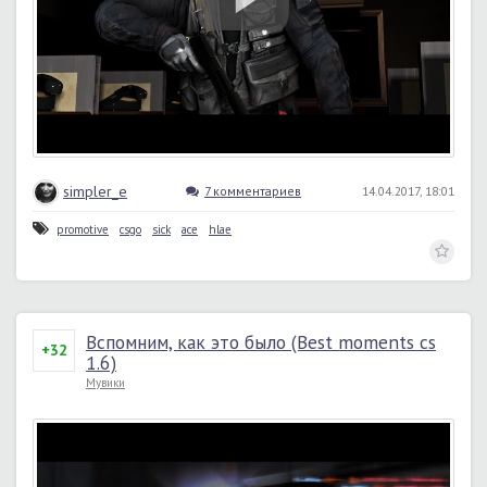
simpler_e
7 комментариев
14.04.2017, 18:01
promotive
csgo
sick
ace
hlae
Вспомним, как это было (Best moments cs
+32
1.6)
Мувики