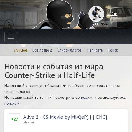
войти
Toggle
navigation
Лучшее
Все подряд
Список блогов
Написать
Поиск
Новости и события из мира
Counter-Strike и Half-Life
На главной странице собраны темы набравшие положительное
число голосов.
Не нашли какой-то топик? Посмотрите во
всех
или воспользуйтесь
поиском
.
Alive 2 - CS Movie by MiX(eP) | [ ENG]
+27
Мувики