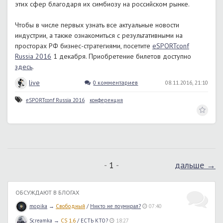
этих сфер благодаря их симбиозу на российском рынке.
Чтобы в числе первых узнать все актуальные новости
индустрии, а также ознакомиться с результативными на
просторах РФ бизнес-стратегиями, посетите
eSPORTconf
Russia 2016
1 декабря. Приобретение билетов доступно
здесь
.
live
0 комментариев
08.11.2016, 21:10
eSPORTconf Russia 2016
конференция
1
дальше →
ОБСУЖДАЮТ В БЛОГАХ
mopika
→
Свободный
/
Никто не поумирал?
07:40
Screamka
→
CS 1.6
/
ЕСТЬ КТО?
18:27