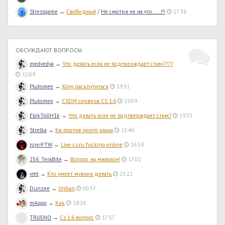
Stressgame
→
Свободный
/
Не смотря не на что......!!!
17:36
ОБСУЖДАЮТ ВОПРОСЫ
medvedya
→
Что делать если не подтверждает стим????
12:09
Plutomee
→
Хочу раскрутиться
19:11
Plutomee
→
CSDM сервера CS 1.6
19:09
ElekTp0H1k
→
Что делать если не подтверждает стим?
19:33
Strelka
→
Кв против моего клана
13:46
rojerFTW
→
Live-cs.ru fucking online
16:59
256_TeraBite
→
Вопрос на миллион!
17:02
vmt
→
Кто умеет мувики делать
23:22
Dunzee
→
Unban
00:57
mAqqq
→
Кик
18:36
TRUENO
→
Cs 1.6 вопрос
17:57