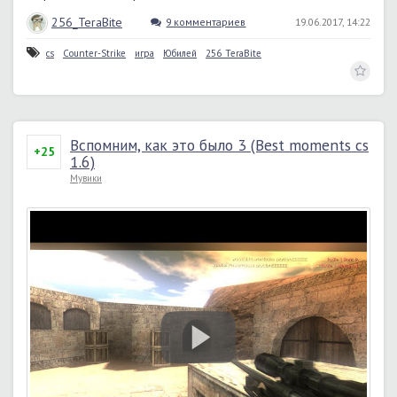
256_TeraBite
9 комментариев
19.06.2017, 14:22
cs
Counter-Strike
игра
Юбилей
256_TeraBite
Вспомним, как это было 3 (Best moments cs
+25
1.6)
Мувики