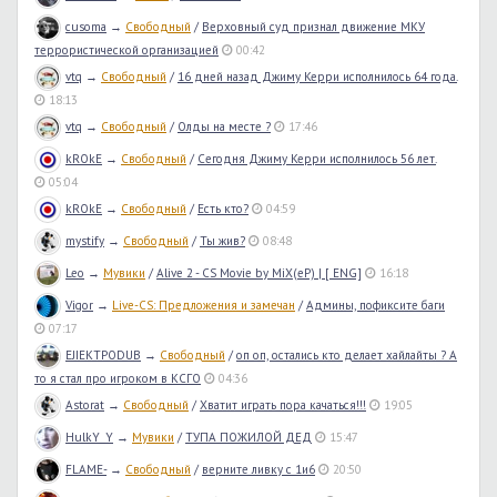
cusoma
→
Свободный
/
Верховный суд признал движение МКУ
террористической организацией
00:42
vtq
→
Свободный
/
16 дней назад Джиму Керри исполнилось 64 года.
18:13
vtq
→
Свободный
/
Олды на месте ?
17:46
kROkE
→
Свободный
/
Сегодня Джиму Керри исполнилось 56 лет.
05:04
kROkE
→
Свободный
/
Есть кто?
04:59
mystify
→
Свободный
/
Ты жив?
08:48
Leo
→
Мувики
/
Alive 2 - CS Movie by MiX(eP) | [ ENG]
16:18
Vigor
→
Live-CS: Предложения и замечан
/
Админы, пофиксите баги
07:17
EJIEKTPODUB
→
Свободный
/
оп оп, остались кто делает хайлайты ? А
то я стал про игроком в КСГО
04:36
Astorat
→
Свободный
/
Хватит играть пора качаться!!!
19:05
HulkY_Y
→
Мувики
/
ТУПА ПОЖИЛОЙ ДЕД
15:47
FLAME-
→
Свободный
/
верните ливку с 1и6
20:50