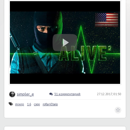
simpler_e
31 комментарий
27.12.2017, 01:50
mixep
1.6
csgo
roflanEbalo