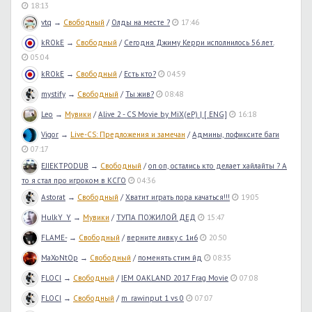
18:13
vtq
→
Свободный
/
Олды на месте ?
17:46
kROkE
→
Свободный
/
Сегодня Джиму Керри исполнилось 56 лет.
05:04
kROkE
→
Свободный
/
Есть кто?
04:59
mystify
→
Свободный
/
Ты жив?
08:48
Leo
→
Мувики
/
Alive 2 - CS Movie by MiX(eP) | [ ENG]
16:18
Vigor
→
Live-CS: Предложения и замечан
/
Админы, пофиксите баги
07:17
EJIEKTPODUB
→
Свободный
/
оп оп, остались кто делает хайлайты ? А
то я стал про игроком в КСГО
04:36
Astorat
→
Свободный
/
Хватит играть пора качаться!!!
19:05
HulkY_Y
→
Мувики
/
ТУПА ПОЖИЛОЙ ДЕД
15:47
FLAME-
→
Свободный
/
верните ливку с 1и6
20:50
MaXoNtOp
→
Свободный
/
поменять стим йд
08:35
FLOCI
→
Свободный
/
IEM OAKLAND 2017 Frag Movie
07:08
FLOCI
→
Свободный
/
m_rawinput 1 vs 0
07:07