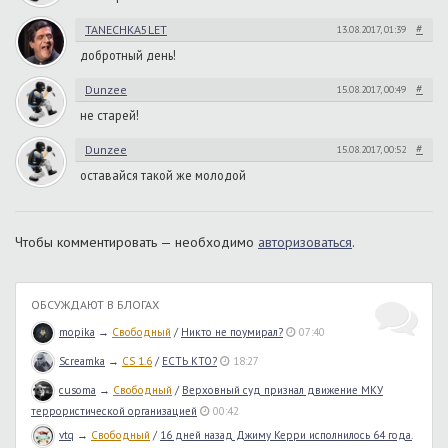
#
TANECHKA5LET
13.08.2017, 01:39
добротный день!
#
Dunzee
15.08.2017, 00:49
не старей!
#
Dunzee
15.08.2017, 00:52
оставайся такой же молодой
Чтобы комментировать — необходимо
авторизоваться
.
ОБСУЖДАЮТ В БЛОГАХ
mopika
→
Свободный
/
Никто не поумирал?
07:40
Screamka
→
CS 1.6
/
ЕСТЬ КТО?
18:27
cusoma
→
Свободный
/
Верховный суд признал движение МКУ
террористической организацией
00:42
vtq
→
Свободный
/
16 дней назад Джиму Керри исполнилось 64 года.