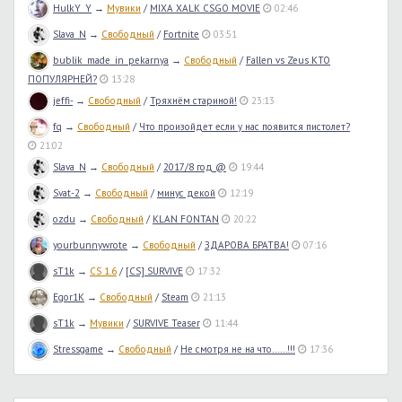
HulkY_Y
→
Мувики
/
MIXA XALK CSGO MOVIE
02:46
Slava_N
→
Свободный
/
Fortnite
03:51
bublik_made_in_pekarnya
→
Свободный
/
Fallen vs Zeus КТО
ПОПУЛЯРНЕЙ?
13:28
jeffi-
→
Свободный
/
Тряхнём стариной!
23:13
fq
→
Свободный
/
Что произойдет если у нас появится пистолет?
21:02
Slava_N
→
Свободный
/
2017/8 год @
19:44
Svat-2
→
Свободный
/
минус декой
12:19
ozdu
→
Свободный
/
KLAN FONTAN
20:22
yourbunnywrote
→
Свободный
/
ЗДАРОВА БРАТВА!
07:16
sT1k
→
CS 1.6
/
[CS] SURVIVE
17:32
Egor1K
→
Свободный
/
Steam
21:13
sT1k
→
Мувики
/
SURVIVE Teaser
11:44
Stressgame
→
Свободный
/
Не смотря не на что......!!!
17:36