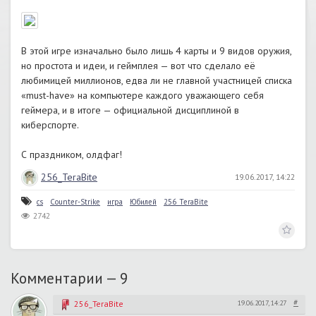
В этой игре изначально было лишь 4 карты и 9 видов оружия,
но простота и идеи, и геймплея — вот что сделало её
любимицей миллионов, едва ли не главной участницей списка
«must-have» на компьютере каждого уважающего себя
геймера, и в итоге — официальной дисциплиной в
киберспорте.
С праздником, олдфаг!
256_TeraBite
19.06.2017, 14:22
cs
Counter-Strike
игра
Юбилей
256_TeraBite
2742
Комментарии —
9
#
256_TeraBite
19.06.2017, 14:27