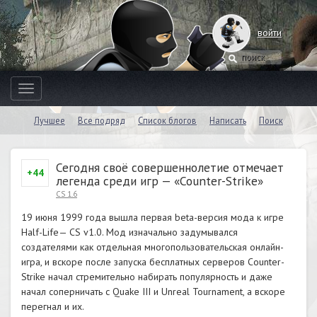
войти
Toggle
navigation
Лучшее
Все подряд
Список блогов
Написать
Поиск
Сегодня своё совершеннолетие отмечает
+44
легенда среди игр — «Counter-Strike»
CS 1.6
19 июня 1999 года вышла первая beta-версия мода к игре
Half-Life— CS v1.0. Мод изначально задумывался
создателями как отдельная многопользовательская онлайн-
игра, и вскоре после запуска бесплатных серверов Counter-
Strike начал стремительно набирать популярность и даже
начал соперничать с Quake III и Unreal Tournament, а вскоре
перегнал и их.