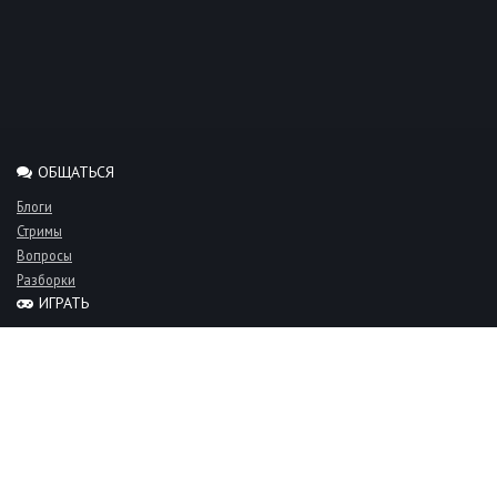
ОБЩАТЬСЯ
Блоги
Стримы
Вопросы
Разборки
ИГРАТЬ
Миксы
Рейтинги
Турниры
Серверы
СООБЩЕСТВО
Люди
Команды