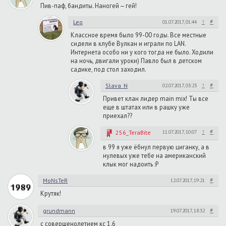
Пив-паф, бандиты. Наногей — гей!
↑
#
Leo
01.07.2017, 01:44
Классное время было 99-00 годы. Все местные
сидели в клубе Вулкан и играли по LAN.
Интернета особо ни у кого тогда не было. Ходили
на ночь, двигали уроки) Павло был в детском
садике, под стол заходил.
↑
#
Slava_N
02.07.2017, 03:23
Привет клан лидер main mix! Ты все
еще в штатах или в рашку уже
приехал??
↑
#
256_TeraBite
11.07.2017, 10:07
в 99 я уже ёбнул первую циганку, а в
нулевых уже тебе на американский
клык мог надоить :P
#
MoNsTeR
12.07.2017, 19:21
Крутяк!
#
grundmann
19.07.2017, 18:32
с совершенолетием кс 1.6