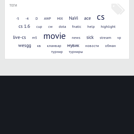
ТЕГИ
cs
NaVi
ace
-5
-4
:D
AWP
MIX
cs 1.6
cup
cw
dota
fnatic
help
highlight
movie
live-cs
sick
m5
news
stream
vp
wesgg
мувик
кв
кланвар
новости
обман
турнир
турниры