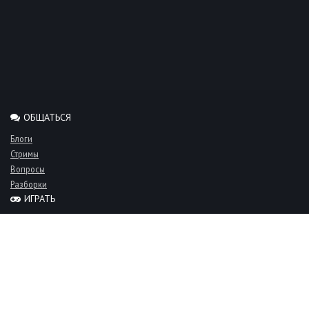
ОБЩАТЬСЯ
Блоги
Стримы
Вопросы
Разборки
ИГРАТЬ
Миксы
Рейтинги
Турниры
Серверы
СООБЩЕСТВО
Люди