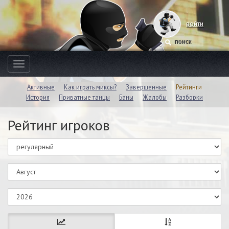
войти
Toggle
navigation
Активные
Как играть миксы?
Завершенные
Рейтинги
История
Приватные танцы
Баны
Жалобы
Разборки
Рейтинг игроков