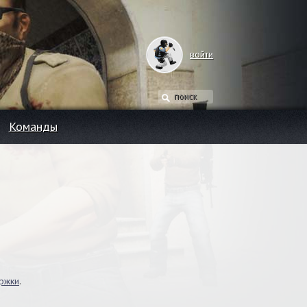
войти
Команды
ржки
.