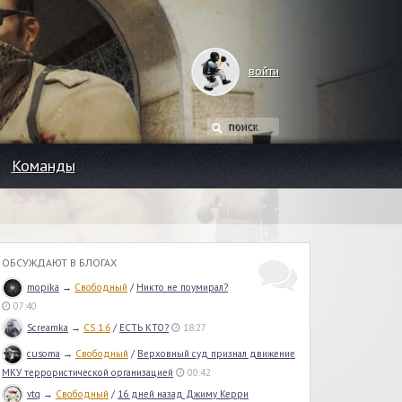
войти
Команды
ОБСУЖДАЮТ В БЛОГАХ
mopika
→
Свободный
/
Никто не поумирал?
07:40
Screamka
→
CS 1.6
/
ЕСТЬ КТО?
18:27
cusoma
→
Свободный
/
Верховный суд признал движение
МКУ террористической организацией
00:42
vtq
→
Свободный
/
16 дней назад Джиму Керри