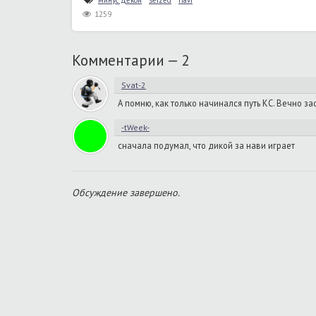
минус декой
seized
navi
1259
Комментарии —
2
Svat-2
А помню, как только начинался путь КС. Вечно з
-tWeek-
сначала подумал, что дикой за нави играет
Обсуждение завершено.