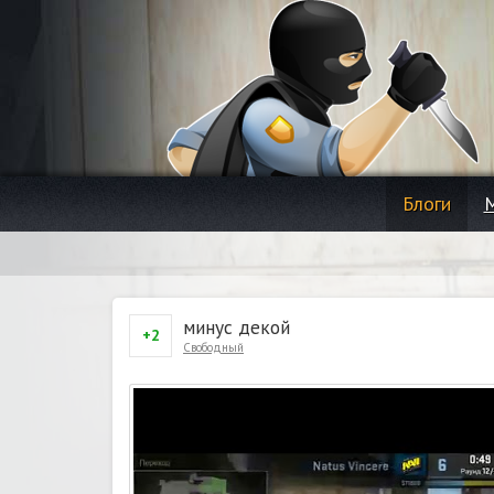
Блоги
минус декой
+2
Свободный