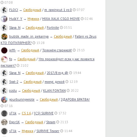
07:08
FLOCI
→
Свободный
/
m_rawinput 1 vs 0
07:07
HulkY_Y
→
Мувики
/
MIXA XALK CSGO MOVIE
02:46
Slava_N
→
Свободный
/
Fortnite
03:51
bublik_made_in_pekarnya
→
Свободный
/
Fallen vs Zeus
КТО ПОПУЛЯРНЕЙ?
13:28
jeffi-
→
Свободный
/
Тряхнём стариной!
23:13
fq
→
Свободный
/
Что произойдет если у нас появится
пистолет?
21:02
Slava_N
→
Свободный
/
2017/8 год @
19:44
Svat-2
→
Свободный
/
минус декой
12:19
ozdu
→
Свободный
/
KLAN FONTAN
20:22
yourbunnywrote
→
Свободный
/
ЗДАРОВА БРАТВА!
07:16
sT1k
→
CS 1.6
/
[CS] SURVIVE
17:32
Egor1K
→
Свободный
/
Steam
21:13
sT1k
→
Мувики
/
SURVIVE Teaser
11:44