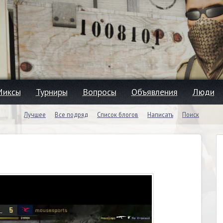
Миксы
Турниры
Вопросы
Объявления
Люди
Лучшее
Все подряд
Список блогов
Написать
Поиск