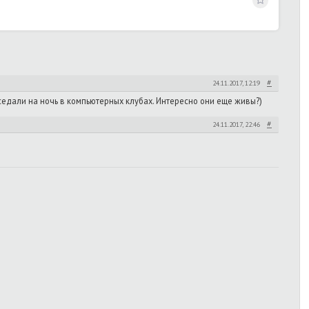
#
24.11.2017, 12:19
аседали на ночь в компьютерных клубах. Интересно они еще живы?)
#
24.11.2017, 22:46