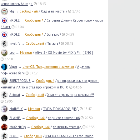
исполнилось 64 года.
18:13
vtq
→
Свободный
/
Олды на месте ?
17:46
kROkE
→
Свободный
/
Сегодня Джиму Керри исполнилось
56 лет.
05:04
kROkE
→
Свободный
/
Есть кто?
04:59
mystify
→
Свободный
/
Ты жив?
08:48
Leo
→
Мувики
/
Alive 2 - CS Movie by MiX(eP) | [ ENG]
16:18
Vigor
→
Live-CS: Предложения и замечан
/
Админы,
пофиксите баги
07:17
EJIEKTPODUB
→
Свободный
/
оп оп, остались кто делает
хайлайты ? А то я стал про игроком в КСГО
04:36
Astorat
→
Свободный
/
Хватит играть пора качаться!!!
19:05
HulkY_Y
→
Мувики
/
ТУПА ПОЖИЛОЙ ДЕД
15:47
FLAME-
→
Свободный
/
верните ливку с 1и6
20:50
MaXoNtOp
→
Свободный
/
поменять стим йд
08:35
FLOCI
→
Свободный
/
IEM OAKLAND 2017 Frag Movie