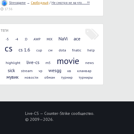
Stressgame
→
Свободный
/
Не смотря не на что......!!!
17:36
ТЕГИ
NaVi
ace
-5
-4
:D
AWP
MIX
cs
cs 1.6
cup
cw
dota
fnatic
help
movie
live-cs
highlight
m5
news
sick
wesgg
stream
vp
кв
кланвар
мувик
новости
обман
турнир
турниры
Live-CS — Counter-Strike сообщество.
© 2009—2026.