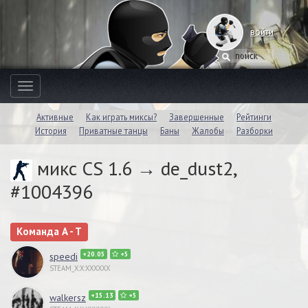
войти
Toggle
navigation
Активные
Как играть миксы?
Завершенные
Рейтинги
История
Приватные танцы
Баны
Жалобы
Разборки
микс CS 1.6 → de_dust2,
#1004396
Команда A - T
+20.05
+5
speedi
STEAM_X:X:XXXXXX
+15.13
+5
walkersz