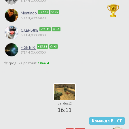
STEAM_X:X:XXXXXX
+22.17
+5
Montinoo
STEAM_X:X:XXXXXX
+23.31
+5
OJlEHbJKE
STEAM_X:X:XXXXXX
+23.51
+5
FiGhTeR-
STEAM_X:X:XXXXXX
средний рейтинг:
1066.4
de_dust2
16:11
Команда B - CT