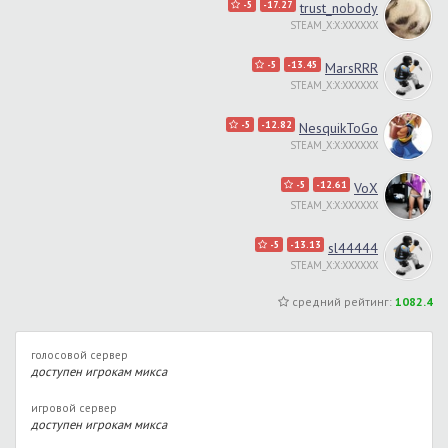
-5
-17.27
trust_nobody
STEAM_X:X:XXXXXX
-5
-13.45
MarsRRR
STEAM_X:X:XXXXXX
-5
-12.82
NesquikToGo
STEAM_X:X:XXXXXX
-5
-12.61
VoX
STEAM_X:X:XXXXXX
-5
-13.13
sl44444
STEAM_X:X:XXXXXX
средний рейтинг:
1082.4
голосовой сервер
доступен игрокам микса
игровой сервер
доступен игрокам микса