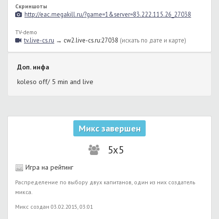
Скриншоты
http://eac.megakill.ru/?game=1&server=83.222.115.26_27038
TV-demo
tv.live-cs.ru
→ cw2.live-cs.ru:27038
(искать по дате и карте)
Доп. инфа
koleso off/ 5 min and live
Микс завершен
5x5
Игра на рейтинг
Распределение по выбору двух капитанов, один из них создатель
микса.
Микс создан 03.02.2015, 03:01