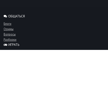
ОБЩАТЬСЯ
Блоги
Стримы
Вопросы
Разборки
ИГРАТЬ
Миксы
Рейтинги
Турниры
Серверы
СООБЩЕСТВО
Люди
Команды
Объявления
О проекте
FAQ
Фан-клуб