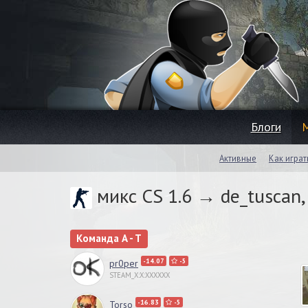
Блоги
Активные
Как играт
микс CS 1.6 → de_tuscan
Команда A - T
-14.07
-5
pr0per
STEAM_X:X:XXXXXX
-16.83
-5
Torso