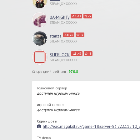
STEAM_X:X:XXXXXX
-13.62
-5
dA-MiGhTy
STEAM_X:X:XXXXXX
-18.76
-5
stanza
STEAM_X:X:XXXXXX
-15.47
-5
SHERLOCK
STEAM_X:X:XXXXXX
средний рейтинг:
970.8
голосовой сервер
доступен игрокам микса
игровой сервер
доступен игрокам микса
Скриншоты
http://eac.megakill.ru/?game=1&server=83.222.115.10
TV-demo