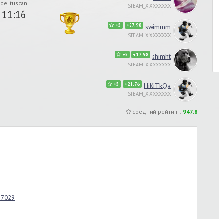
de_tuscan
STEAM_X:X:XXXXXX
11:16
+5
+27.98
swimmm
STEAM_X:X:XXXXXX
+5
+17.98
shimht
STEAM_X:X:XXXXXX
+5
+21.76
HiKiTkQa
STEAM_X:X:XXXXXX
средний рейтинг:
947.8
_27029