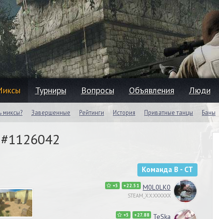
Миксы
Турниры
Вопросы
Объявления
Люди
ь миксы?
Завершенные
Рейтинги
История
Приватные танцы
Баны
, #1126042
Команда B - CT
+5
+22.51
M0L0LK0
STEAM_X:X:XXXXXX
+5
+27.88
TeSka