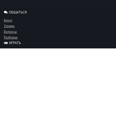
ОБЩАТЬСЯ
Блоги
Стримы
Вопросы
Разборки
ИГРАТЬ
Миксы
Рейтинги
Турниры
Серверы
СООБЩЕСТВО
Люди
Команды
Объявления
О проекте
FAQ
Фан-клуб
Пользовательское соглашение