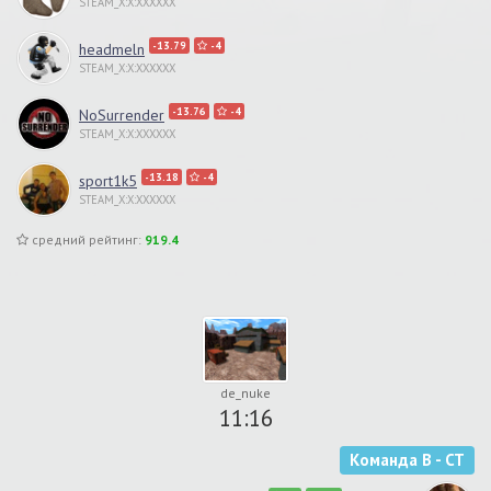
STEAM_X:X:XXXXXX
-13.79
-4
headmeln
STEAM_X:X:XXXXXX
-13.76
-4
NoSurrender
STEAM_X:X:XXXXXX
-13.18
-4
sport1k5
STEAM_X:X:XXXXXX
средний рейтинг:
919.4
de_nuke
11:16
Команда B - CT