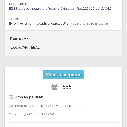
Скриншоты
http://eac.megakill.ru/?game=1&server=83.222.115.26_27042
TV-demo
tv.live-cs.ru
→ cw2.live-cs.ru:27042
(искать по дате и карте)
Доп. инфа
koleso/MAT EBAL.
Микс завершен
5x5
Игра на рейтинг
Распределение по выбору случайных капитанов.
Микс создан 01.06.2017, 12:58