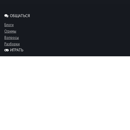
ОБЩАТЬСЯ
Блоги
Стримы
Вопросы
Разборки
ИГРАТЬ
Миксы
Рейтинги
Турниры
Серверы
СООБЩЕСТВО
Люди
Команды
Объявления
О проекте
FAQ
Фан-клуб