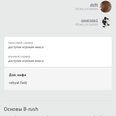
defN
STEAM_X:X:XXXXXX
xaverone1
STEAM_X:X:XXXXXX
голосовой сервер
доступен игрокам микса
игровой сервер
доступен игрокам микса
Доп. инфа
rebyat fast)
Основы B-rush