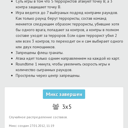
Суть игры в том что 5 террористов атакуют точку B, a 3
контра защищают точку B.
Игра ведется до 7 выйграных подряд контрами раундов.
Как только раунд берут террористы, состав команд
меняется следующим образом: террористы, убившие хотя
бы одного врага, попадают за контров, а контры в полном
составе уходят за терроров. Если один террорист убил 2
или всех 3 контров, то переходит он и сам выбирает одного
или двух помощников.
Запрещены флеш гранаты.
Атака идет только одним направлением на каждой из карт.
Roundtime 1 минута, чтобы увеличить скорость игры и
количество сыгранных раундов.
Прострелы через центр запрещены.
Микс завершен
3x5
Случайное распределение составов.
Микс создан 27.01.2012, 11:19