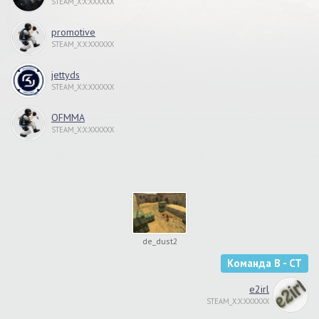
STEAM_X:X:XXXXXX
promotive
STEAM_X:X:XXXXXX
jettyds
STEAM_X:X:XXXXXX
OFMMA
STEAM_X:X:XXXXXX
de_dust2
Команда B - CT
e2irl
STEAM_X:X:XXXXXX