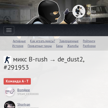
войти
Toggle
navigation
Активные
Как играть миксы?
Завершенные
Рейтинги
История
Приватные танцы
Баны
Жалобы
Разборки
микс B-rush → de_dust2,
#291953
Команда A - T
Bomjkee
STEAM_X:X:XXXXXX
Shortyan