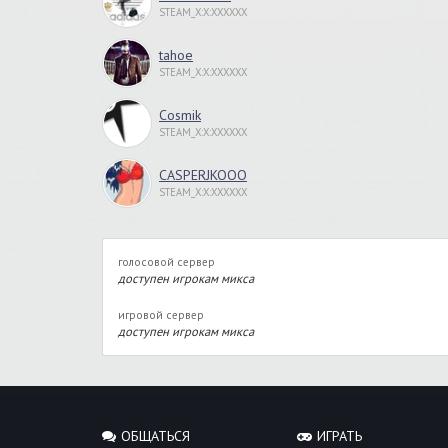
STEAM_X:X:XXXXXX
tahoe
STEAM_X:X:XXXXXX
Cosmik
STEAM_X:X:XXXXXX
CASPERJKOOO
STEAM_X:X:XXXXXX
голосовой сервер
доступен игрокам микса
игровой сервер
доступен игрокам микса
ОБЩАТЬСЯ
ИГРАТЬ