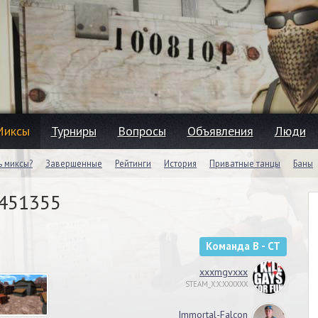
Миксы
Турниры
Вопросы
Объявления
Люди
ь миксы?
Завершенные
Рейтинги
История
Приватные танцы
Баны
#451355
Команда B - CT
xxxmgvxxx
STEAM_X:X:XXXXXX
Immortal-Falcon