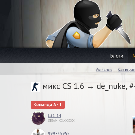
Блоги
Активные
Как играт
микс CS 1.6 → de_nuke, 
Команда A - T
L31-14
STEAM_X:X:XXXXXX
999735955