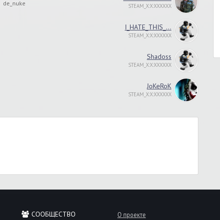
de_nuke
STEAM_X:X:XXXXXX
I_HATE_THIS_...
STEAM_X:X:XXXXXX
Shadoss
STEAM_X:X:XXXXXX
JoKeRoK
STEAM_X:X:XXXXXX
СООБЩЕСТВО
О проекте