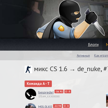
Блоги
Активные
Как играт
микс CS 1.6 → de_nuke, 
Команда A - T
-16.91
-5
bespredeI
STEAM_X:X:XXXXXX
-22.94
-5
M0L0LK0