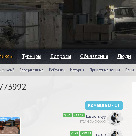
Миксы
Турниры
Вопросы
Объявления
Люди
ь миксы?
Завершенные
Рейтинги
История
Приватные танцы
Баны
#773992
Команда B - CT
+5
+33.16
kasperskyy
STEAM_X:X:XXXXXX
+5
+23.13
microb