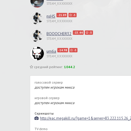
STEAM_X:X:XXXXXX
-21.09
-5
nsHS
STEAM_X:X:XXXXXX
-15.44
-5
BOOOCHER32
STEAM_X:X:XXXXXX
-14.98
-5
um6a
STEAM_X:X:XXXXXX
средний рейтинг:
1044.2
голосовой сервер
доступен игрокам микса
игровой сервер
доступен игрокам микса
Скриншоты
http://eac.megakill.ru/?game=1&server=83.222.115.26
TV-demo