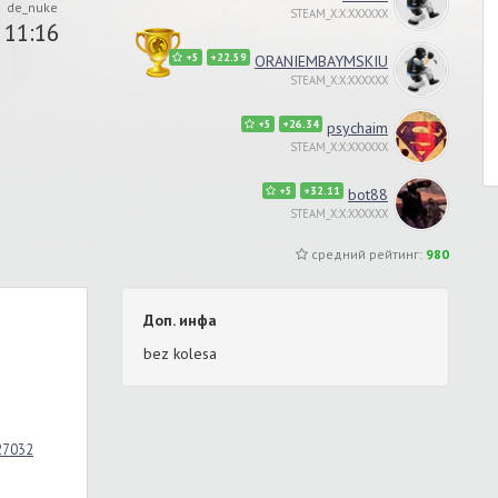
de_nuke
STEAM_X:X:XXXXXX
11:16
+5
+22.59
ORANIEMBAYMSKIU
STEAM_X:X:XXXXXX
+5
+26.34
psychaim
STEAM_X:X:XXXXXX
+5
+32.11
bot88
STEAM_X:X:XXXXXX
средний рейтинг:
980
Доп. инфа
bez kolesa
_27032