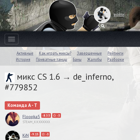
войти
Toggle
navigation
Активные
Как играть миксы?
Завершенные
Рейтинги
История
Приватные танцы
Баны
Жалобы
Разборки
микс CS 1.6 → de_inferno,
#779852
Команда A - T
-8.53
-3
Floopka5
STEAM_X:X:XXXXXX
-9.15
-3
KiN