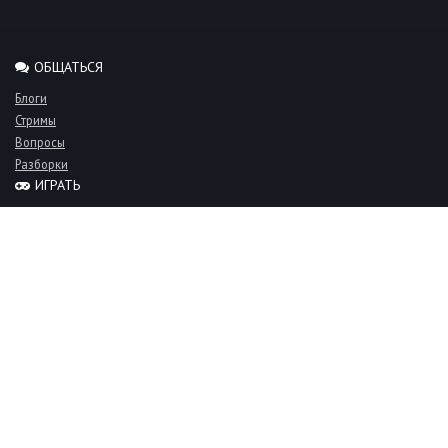
ОБЩАТЬСЯ
Блоги
Стримы
Вопросы
Разборки
ИГРАТЬ
Миксы
Рейтинги
Турниры
Серверы
СООБЩЕСТВО
Люди
Команды
Объявления
О проекте
FAQ
Фан-клуб