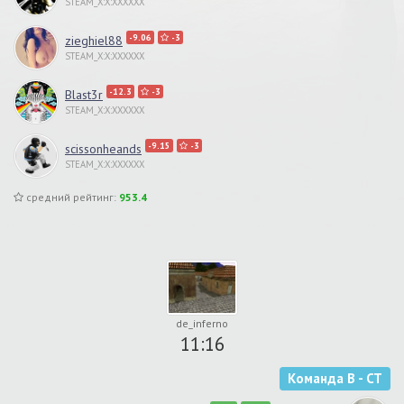
STEAM_X:X:XXXXXX
-9.06
-3
zieghiel88
STEAM_X:X:XXXXXX
-12.3
-3
Blast3r
STEAM_X:X:XXXXXX
-9.15
-3
scissonheands
STEAM_X:X:XXXXXX
средний рейтинг:
953.4
de_inferno
11:16
Команда B - CT