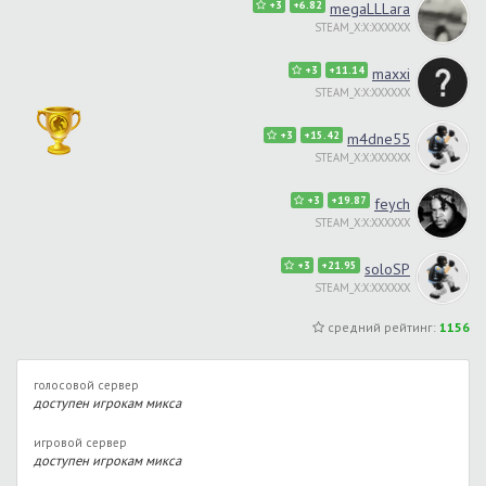
+3
+6.82
megaLLLara
STEAM_X:X:XXXXXX
+3
+11.14
maxxi
STEAM_X:X:XXXXXX
+3
+15.42
m4dne55
STEAM_X:X:XXXXXX
+3
+19.87
feych
STEAM_X:X:XXXXXX
+3
+21.95
soloSP
STEAM_X:X:XXXXXX
средний рейтинг:
1156
голосовой сервер
доступен игрокам микса
игровой сервер
доступен игрокам микса