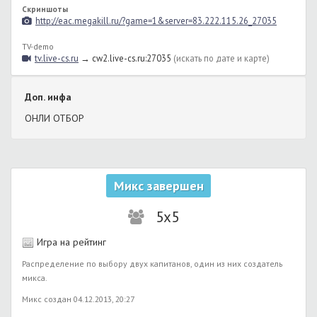
Скриншоты
http://eac.megakill.ru/?game=1&server=83.222.115.26_27035
TV-demo
tv.live-cs.ru
→ cw2.live-cs.ru:27035
(искать по дате и карте)
Доп. инфа
ОНЛИ ОТБОР
Микс завершен
5x5
Игра на рейтинг
Распределение по выбору двух капитанов, один из них создатель
микса.
Микс создан 04.12.2013, 20:27