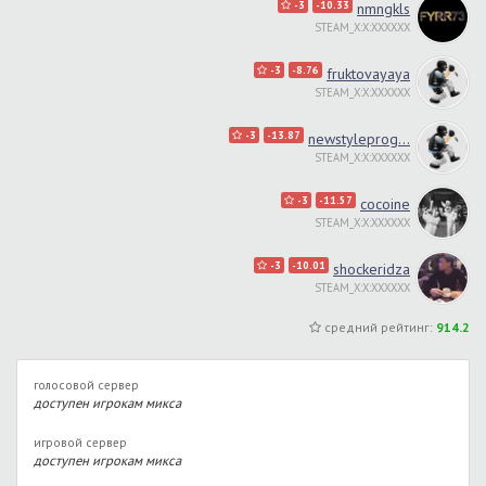
-3
-10.33
nmngkls
STEAM_X:X:XXXXXX
-3
-8.76
fruktovayaya
STEAM_X:X:XXXXXX
-3
-13.87
newstyleprog...
STEAM_X:X:XXXXXX
-3
-11.57
cocoine
STEAM_X:X:XXXXXX
-3
-10.01
shockeridza
STEAM_X:X:XXXXXX
средний рейтинг:
914.2
голосовой сервер
доступен игрокам микса
игровой сервер
доступен игрокам микса