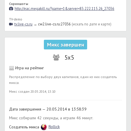
Скриншоты
http://eac.megakill.ru/?game=1&server=83.222.115.26_27036
TV-demo
tv.live-cs.ru
→ cw2.live-cs.ru:27036
(искать по дате и карте)
Микс завершен
5x5
Игра на рейтинг
Распределение по выбору двух капитанов, один из них создатель
микса.
Микс создан 20.05.2014, 13:10
Дата завершения — 20.05.2014 в 13:58:39
Микс собирали 42 секунды, а играли 46 минут.
Создатель микса
Rollick