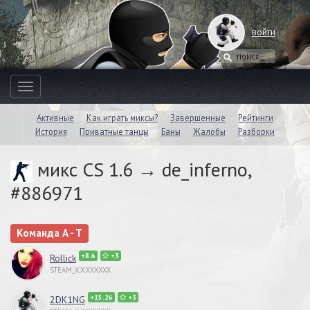
войти
Toggle
navigation
Активные
Как играть миксы?
Завершенные
Рейтинги
История
Приватные танцы
Баны
Жалобы
Разборки
микс CS 1.6 → de_inferno,
#886971
Команда A - T
+8.6
+3
Rollick
STEAM_X:X:XXXXXX
+15.26
+3
2DK1NG