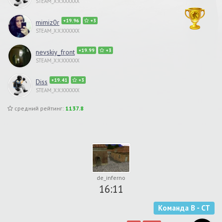
STEAM_X:X:XXXXXX
+19.96
+3
mimiz0r
STEAM_X:X:XXXXXX
+19.99
+3
nevskiy_front
STEAM_X:X:XXXXXX
+19.41
+3
Diss
STEAM_X:X:XXXXXX
средний рейтинг:
1137.8
de_inferno
16:11
Команда B - CT