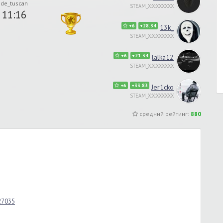
de_tuscan
STEAM_X:X:XXXXXX
11:16
+6
+28.34
13k_
STEAM_X:X:XXXXXX
+6
+21.34
lalka12
STEAM_X:X:XXXXXX
+6
+33.83
Jer1cko
STEAM_X:X:XXXXXX
средний рейтинг:
880
_27035