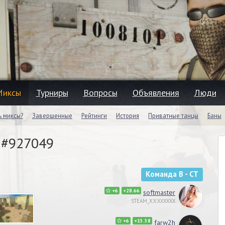
Миксы
Турниры
Вопросы
Объявления
Люди
ь миксы?
Завершенные
Рейтинги
История
Приватные танцы
Баны
, #927049
Команда B - CT
+6
+28.66
softmaster
STEAM_X:X:XXXXXX
+6
+15.58
farw2h