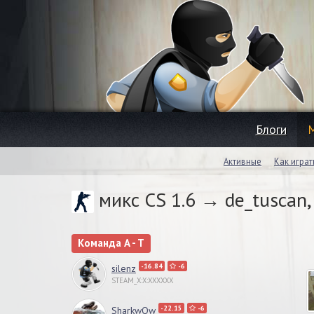
Блоги
Активные
Как играт
микс CS 1.6 → de_tuscan
Команда A - T
-16.84
-6
silenz
STEAM_X:X:XXXXXX
-22.15
-6
SharkwOw