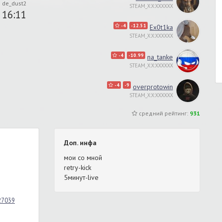
de_dust2
STEAM_X:X:XXXXXX
16:11
-4
-12.51
Ex0t1ka
STEAM_X:X:XXXXXX
-4
-10.99
na_tanke
STEAM_X:X:XXXXXX
-4
-9
overprotowin
STEAM_X:X:XXXXXX
средний рейтинг:
931
Доп. инфа
мои со мной
retry-kick
5минут-live
_27039