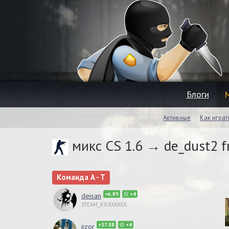
Блоги
Активные
Как играт
микс CS 1.6 → de_dust2 f
Команда A - T
+6.89
+4
deisan
STEAM_X:X:XXXXXX
+17.08
+4
jjzor