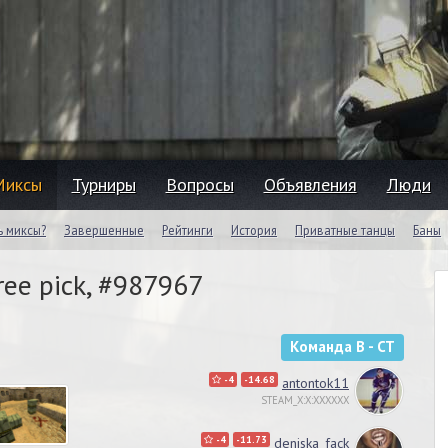
Миксы
Турниры
Вопросы
Объявления
Люди
ь миксы?
Завершенные
Рейтинги
История
Приватные танцы
Баны
ree pick, #987967
Команда B - CT
-4
-14.68
antontok11
STEAM_X:X:XXXXXX
-4
-11.73
deniska_fack