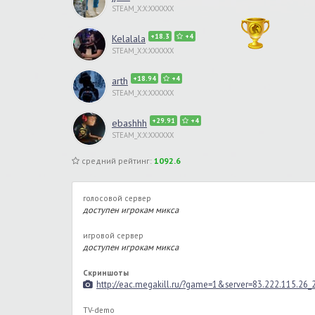
STEAM_X:X:XXXXXX
+18.3
+4
Kelalala
STEAM_X:X:XXXXXX
+18.94
+4
arth
STEAM_X:X:XXXXXX
+29.91
+4
ebashhh
STEAM_X:X:XXXXXX
средний рейтинг:
1092.6
голосовой сервер
доступен игрокам микса
игровой сервер
доступен игрокам микса
Скриншоты
http://eac.megakill.ru/?game=1&server=83.222.115.26
TV-demo