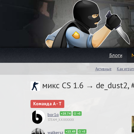
Блоги
Активные
Как играт
микс CS 1.6 → de_dust2,
Команда A - T
+20.74
+5
bor1q
STEAM_X:X:XXXXXX
+13.49
+5
walkersz