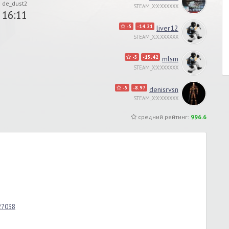
de_dust2
STEAM_X:X:XXXXXX
16:11
-5
-14.21
liver12
STEAM_X:X:XXXXXX
-5
-15.42
mlsm
STEAM_X:X:XXXXXX
-5
-8.97
denisrvsn
STEAM_X:X:XXXXXX
средний рейтинг:
996.6
_27038