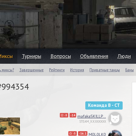
Миксы
Турниры
Вопросы
Объявления
Люди
ь миксы?
Завершенные
Рейтинги
История
Приватные танцы
Баны
 #994354
Команда B - CT
-5
-14
mafakaSKILLP...
STEAM_X:X:XXXXXX
-5
-16.1
M0L0LK0