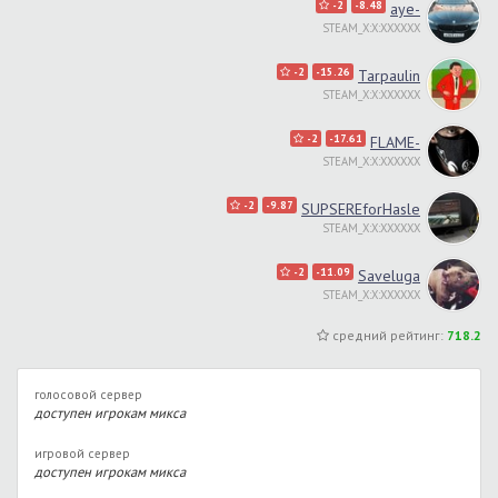
-2
-8.48
aye-
STEAM_X:X:XXXXXX
-2
-15.26
Tarpaulin
STEAM_X:X:XXXXXX
-2
-17.61
FLAME-
STEAM_X:X:XXXXXX
-2
-9.87
SUPSEREforHasle
STEAM_X:X:XXXXXX
-2
-11.09
Saveluga
STEAM_X:X:XXXXXX
средний рейтинг:
718.2
голосовой сервер
доступен игрокам микса
игровой сервер
доступен игрокам микса