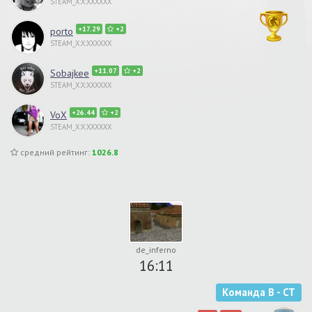
STEAM_X:X:XXXXXX
+17.29
+2
porto
STEAM_X:X:XXXXXX
+11.07
+2
Sobajkee
STEAM_X:X:XXXXXX
+26.44
+2
VoX
STEAM_X:X:XXXXXX
средний рейтинг:
1026.8
de_inferno
16:11
Команда B - CT