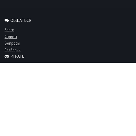
ОБЩАТЬСЯ
Блоги
Стримы
Вопросы
Разборки
ИГРАТЬ
Миксы
Рейтинги
Турниры
Серверы
СООБЩЕСТВО
Люди
Команды
Объявления
О проекте
FAQ
Фан-клуб