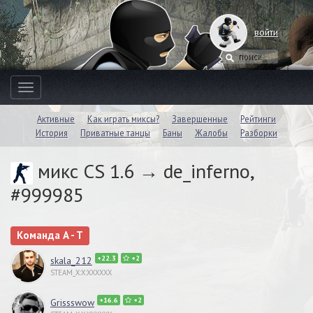
войти
Toggle
navigation
Активные
Как играть миксы?
Завершенные
Рейтинги
История
Приватные танцы
Баны
Жалобы
Разборки
микс CS 1.6 → de_inferno,
#999985
Команда A - T
+22.3
+2
skala_212
STEAM_X:X:XXXXXX
+16.6
+2
Grissswow