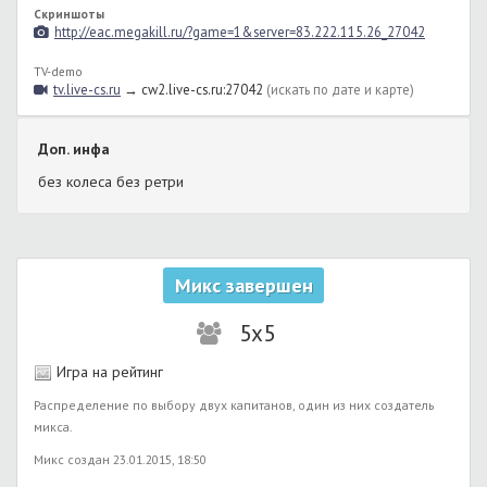
Скриншоты
http://eac.megakill.ru/?game=1&server=83.222.115.26_27042
TV-demo
tv.live-cs.ru
→ cw2.live-cs.ru:27042
(искать по дате и карте)
Доп. инфа
без колеса без ретри
Микс завершен
5x5
Игра на рейтинг
Распределение по выбору двух капитанов, один из них создатель
микса.
Микс создан 23.01.2015, 18:50