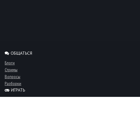
ОБЩАТЬСЯ
Блоги
Стримы
Вопросы
Разборки
ИГРАТЬ
Миксы
Рейтинги
Турниры
Серверы
СООБЩЕСТВО
Люди