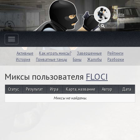
войти
Toggle
navigation
Активные
Как играть миксы?
Завершенные
Рейтинги
История
Приватные танцы
Баны
Жалобы
Разборки
Миксы пользователя
FLOCI
Статус
Результат
Игра
Карта, название
Автор
Дата
Миксы не найдены.