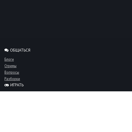
ОБЩАТЬСЯ
Блоги
Стримы
Вопросы
Разборки
ИГРАТЬ
Миксы
Рейтинги
Турниры
Серверы
СООБЩЕСТВО
Люди