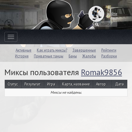
войти
Toggle
navigation
Активные
Как играть миксы?
Завершенные
Рейтинги
История
Приватные танцы
Баны
Жалобы
Разборки
Миксы пользователя
Romak9856
Статус
Результат
Игра
Карта, название
Автор
Дата
Миксы не найдены.