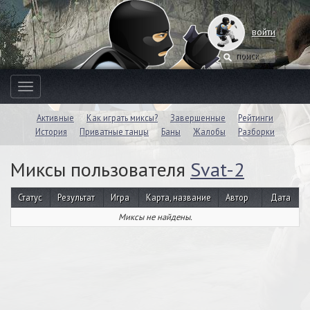
войти
Toggle
navigation
Активные
Как играть миксы?
Завершенные
Рейтинги
История
Приватные танцы
Баны
Жалобы
Разборки
Миксы пользователя
Svat-2
Статус
Результат
Игра
Карта, название
Автор
Дата
Миксы не найдены.