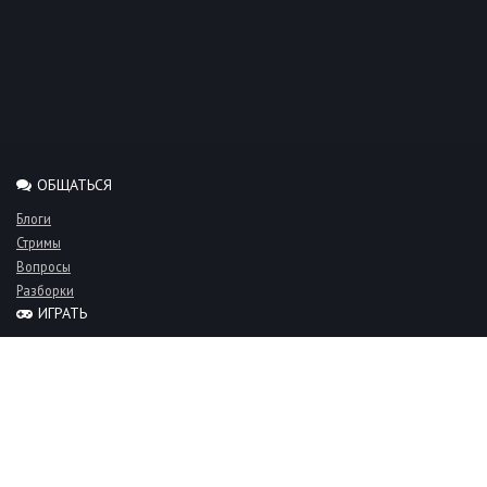
ОБЩАТЬСЯ
Блоги
Стримы
Вопросы
Разборки
ИГРАТЬ
Миксы
Рейтинги
Турниры
Серверы
СООБЩЕСТВО
Люди