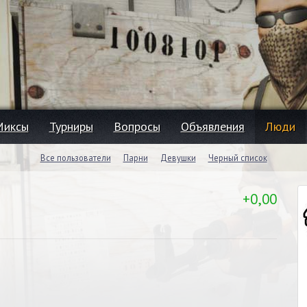
Миксы
Турниры
Вопросы
Объявления
Люди
Все пользователи
Парни
Девушки
Черный список
+0,00