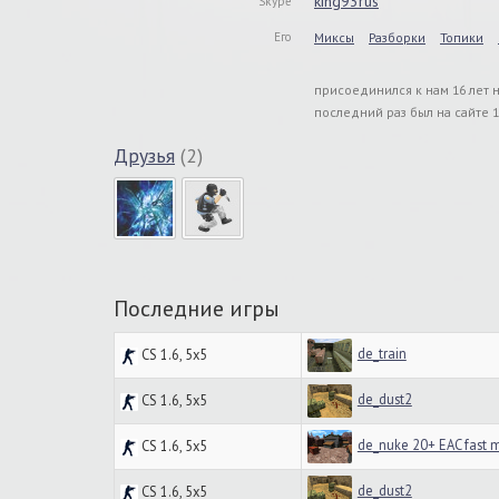
king93rus
Skype
Его
Миксы
Разборки
Топики
присоединился к нам 16 лет 
последний раз был на сайте 1
Друзья
(2)
Последние игры
de_train
CS 1.6, 5x5
de_dust2
CS 1.6, 5x5
de_nuke 20+ EAC fast 
CS 1.6, 5x5
de_dust2
CS 1.6, 5x5