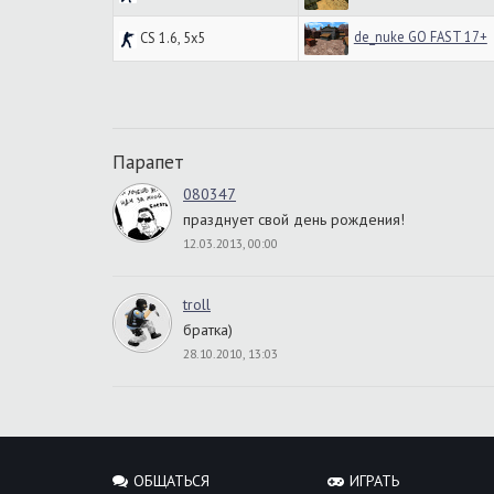
de_nuke GO FAST 17+
CS 1.6, 5x5
Парапет
080347
празднует свой день рождения!
12.03.2013, 00:00
troll
братка)
28.10.2010, 13:03
ОБЩАТЬСЯ
ИГРАТЬ