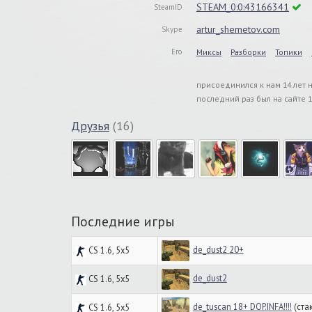
STEAM_0:0:43166341
SteamID
artur_shemetov.com
Skype
Его
Миксы
Разборки
Топики
присоединился к нам 14 лет 
последний раз был на сайте 1
Друзья
(16)
Последние игры
de_dust2 20+
CS 1.6, 5x5
de_dust2
CS 1.6, 5x5
de_tuscan 18+ DOP.INFA!!!!
(стак
CS 1.6, 5x5