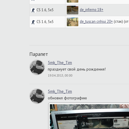
de_inferno 18+
CS 1.6, 5x5
de_tuscan cnhjuj 20+
(стак) (о
CS 1.6, 5x5
Парапет
5mk_The_Tim
празднует свой день рождения!
19.04.2013, 00:00
5mk_The_Tim
обновил фотографию