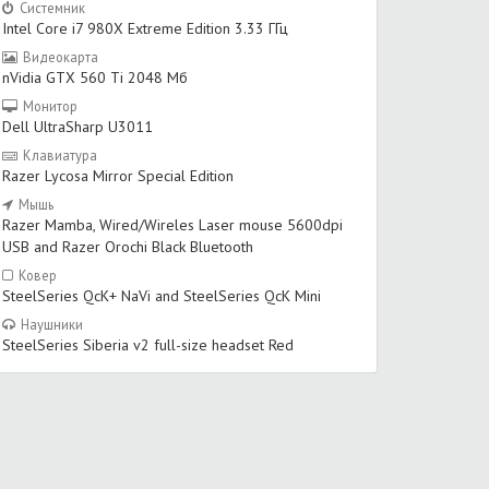
Системник
Intel Core i7 980X Extreme Edition 3.33 ГГц
Видеокарта
nVidia GTX 560 Ti 2048 Мб
Монитор
Dell UltraSharp U3011
Клавиатура
Razer Lycosa Mirror Special Edition
Мышь
Razer Mamba, Wired/Wireles Laser mouse 5600dpi
USB and Razer Orochi Black Bluetooth
Ковер
SteelSeries QcK+ NaVi and SteelSeries QcK Mini
Наушники
SteelSeries Siberia v2 full-size headset Red