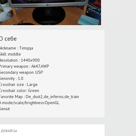
О себе
Nickname : Timqqa
Skill :middle
Resolution : 1440x900
Primary weapon : Ak47,AWP
Secondary weapon :USP
Sensivity : 1.0
Crosshair size : Large
Crosshair color: Green
Favorite Map : De_dust2,de_inferno,de_train
A mode/scale/brightness:OpenGL
Sensit
ДЕВАЙСЫ