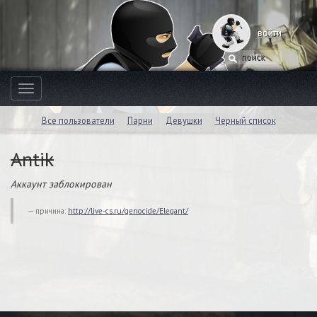
войти
Toggle
navigation
Все пользователи
Парни
Девушки
Черный список
Antik
Аккаунт заблокирован
причина:
http://live-cs.ru/genocide/Elegant/