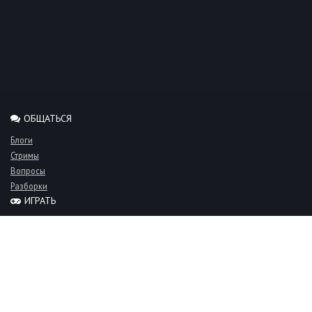
ОБЩАТЬСЯ
Блоги
Стримы
Вопросы
Разборки
ИГРАТЬ
Миксы
Рейтинги
Турниры
Серверы
СООБЩЕСТВО
Люди