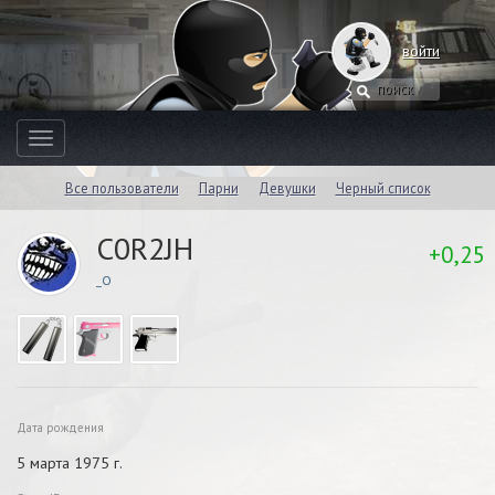
войти
Toggle
navigation
Все пользователи
Парни
Девушки
Черный список
C0R2JH
+0,25
_O
Дата рождения
5 марта 1975 г.