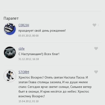
Парапет
C0R2JH
1
празднует свой день рождения!
05.03.2013, 00:00
clife
С Наступающим!:) Всех благ!
31.12.2012, 16:18
S7ORM
Христос Воскрес! Опять святая Настала Пасха. И
златая Глава столицы засияла, И на душе милее
стало: Сегодня ярче светит солнце, Сильнее ветер
бьет в оконце, И крик несётся до небес: Христос
воистину Воскрес!
15.04.2012, 01:10