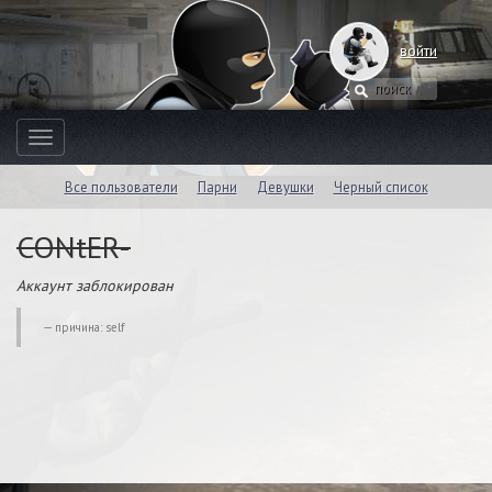
войти
Toggle
navigation
Все пользователи
Парни
Девушки
Черный список
CONtER-
Аккаунт заблокирован
причина: self