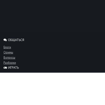
ОБЩАТЬСЯ
Блоги
Стримы
Вопросы
Разборки
ИГРАТЬ
Миксы
Рейтинги
Турниры
Серверы
СООБЩЕСТВО
Люди