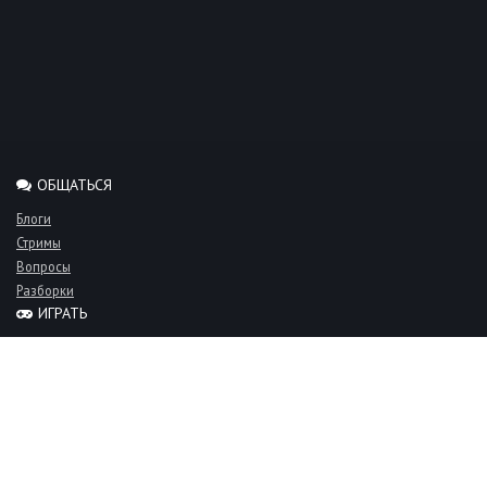
ОБЩАТЬСЯ
Блоги
Стримы
Вопросы
Разборки
ИГРАТЬ
Миксы
Рейтинги
Турниры
Серверы
СООБЩЕСТВО
Люди