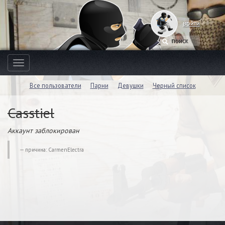
войти
Toggle
navigation
Все пользователи
Парни
Девушки
Черный список
Casstiel
Аккаунт заблокирован
причина: CarmenElectra