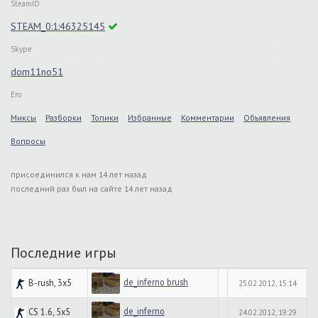
SteamID
STEAM_0:1:46325145
Skype
dom11no51
Его
Миксы
Разборки
Топики
Избранные
Комментарии
Объявления
Вопросы
присоединился к нам 14 лет назад
последний раз был на сайте 14 лет назад
Последние игры
de_inferno brush
B-rush, 3x5
25.02.2012, 15:14
de_inferno
CS 1.6, 5x5
24.02.2012, 19:29