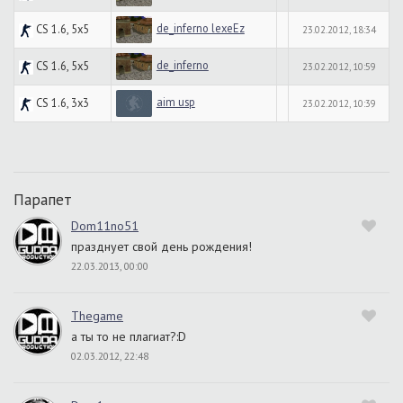
de_inferno lexeEz
CS 1.6, 5x5
23.02.2012, 18:34
de_inferno
CS 1.6, 5x5
23.02.2012, 10:59
aim usp
CS 1.6, 3x3
23.02.2012, 10:39
Парапет
Dom11no51
празднует свой день рождения!
22.03.2013, 00:00
Thegame
а ты то не плагиат?:D
02.03.2012, 22:48