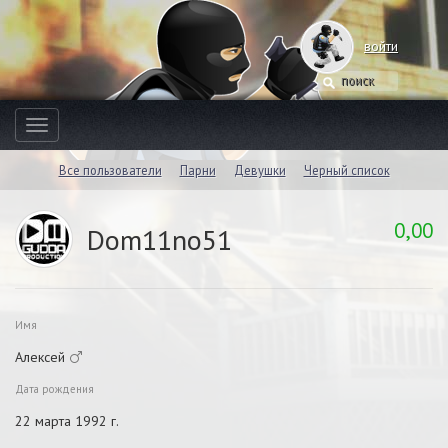
войти
Toggle
navigation
Все пользователи
Парни
Девушки
Черный список
0,00
Dom11no51
Имя
Алексей
Дата рождения
22 марта 1992 г.