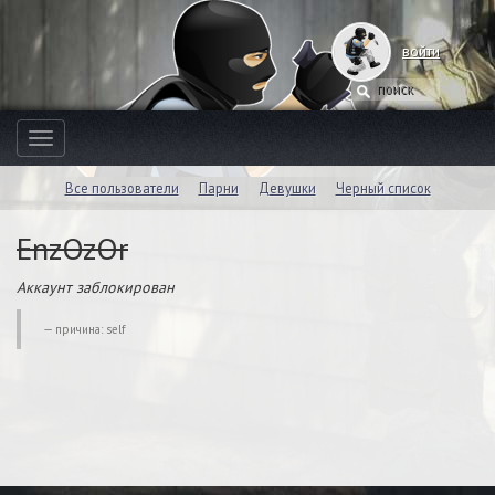
войти
Toggle
navigation
Все пользователи
Парни
Девушки
Черный список
EnzOzOr
Аккаунт заблокирован
причина: self