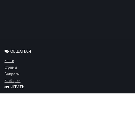
ОБЩАТЬСЯ
Блоги
Стримы
Вопросы
Разборки
ИГРАТЬ
Миксы
Рейтинги
Турниры
Серверы
СООБЩЕСТВО
Люди