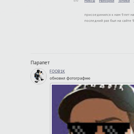
Его
Миксы
Разборки
Топики
присоединился к нам 9 лет н
последний раз был на сайте 9
Парапет
FOOB1K
обновил фотографию