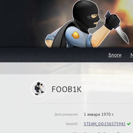
Блоги
FOOB1K
1 января 1970 г.
Дата рождения
STEAM_0:0:156573942
SteamID