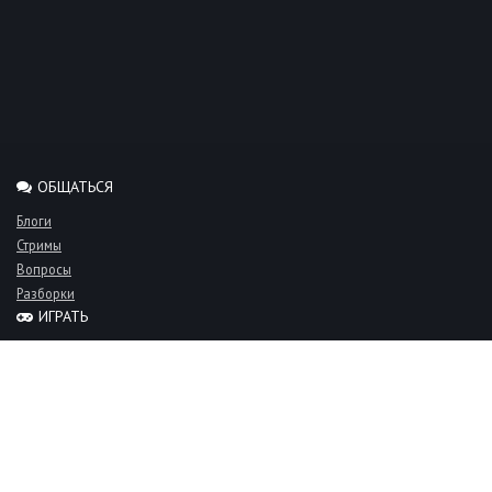
ОБЩАТЬСЯ
Блоги
Стримы
Вопросы
Разборки
ИГРАТЬ
Миксы
Рейтинги
Турниры
Серверы
СООБЩЕСТВО
Люди