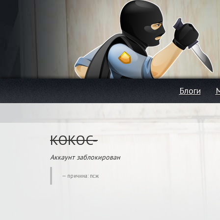
Блоги
KOKOC-
Аккаунт заблокирован
причина: псж