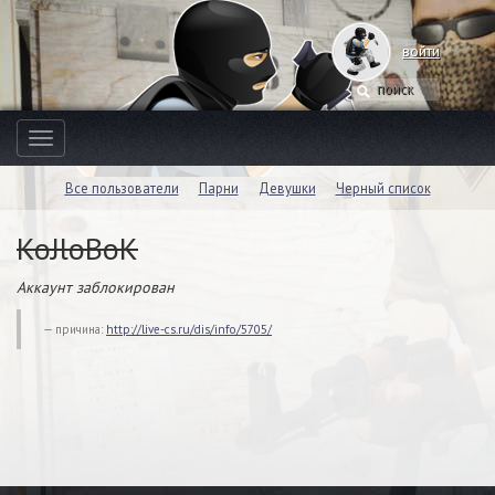
войти
Toggle
navigation
Все пользователи
Парни
Девушки
Черный список
KoJloBoK
Аккаунт заблокирован
причина:
http://live-cs.ru/dis/info/5705/