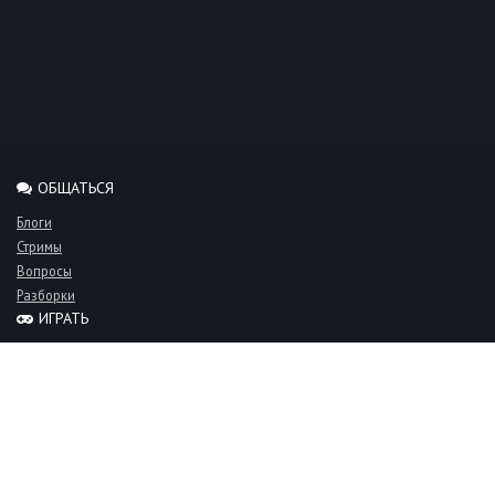
ОБЩАТЬСЯ
Блоги
Стримы
Вопросы
Разборки
ИГРАТЬ
Миксы
Рейтинги
Турниры
Серверы
СООБЩЕСТВО
Люди