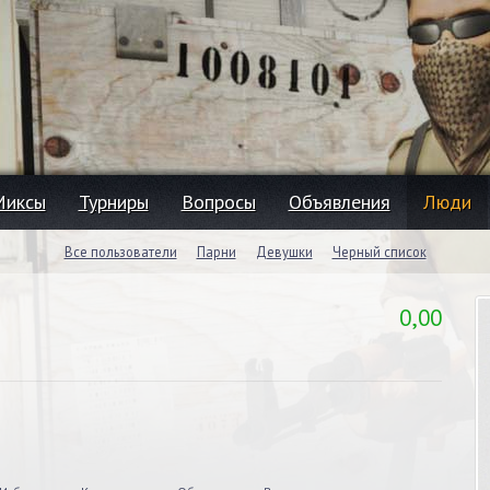
Миксы
Турниры
Вопросы
Объявления
Люди
Все пользователи
Парни
Девушки
Черный список
0,00