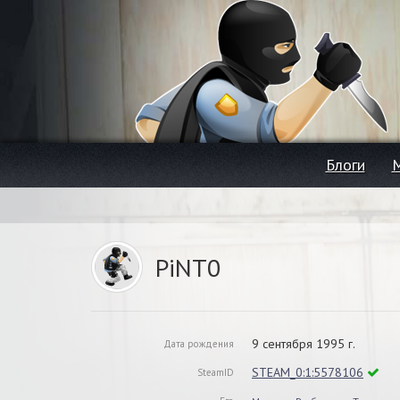
Блоги
PiNT0
9 сентября 1995 г.
Дата рождения
STEAM_0:1:5578106
SteamID