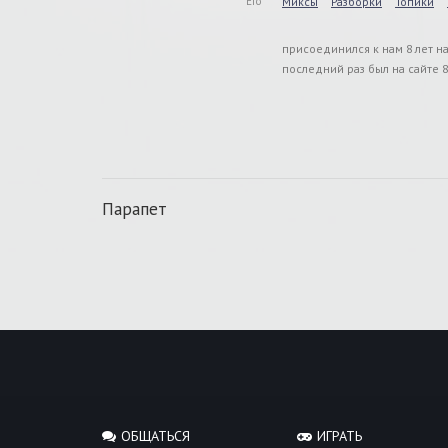
Его
Миксы
Разборки
Топики
присоединился к нам 8 лет н
последний раз был на сайте 8
Парапет
ОБЩАТЬСЯ
ИГРАТЬ