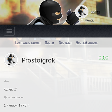
войти
Toggle
navigation
Все пользователи
Парни
Девушки
Черный список
0,00
Prostoigrok
Имя
Колёк
Дата рождения
1 января 1970 г.