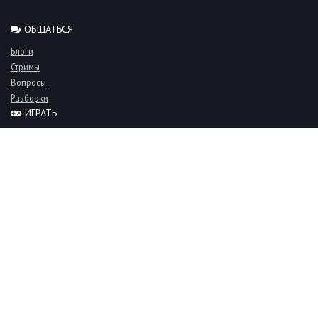
ОБЩАТЬСЯ
Блоги
Стримы
Вопросы
Разборки
ИГРАТЬ
Миксы
Рейтинги
Турниры
Серверы
СООБЩЕСТВО
Люди
Команды
Объявления
О проекте
FAQ
Фан-клуб
Пользовательское соглашение