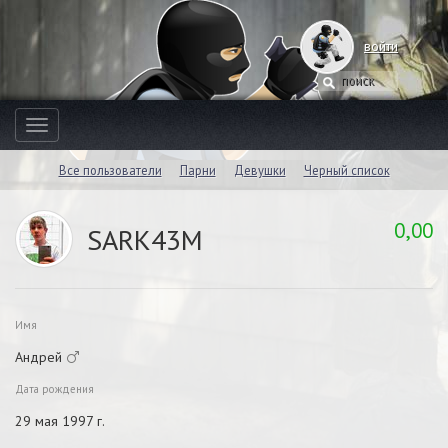
войти
Toggle
navigation
Все пользователи
Парни
Девушки
Черный список
0,00
SARK43M
Имя
Андрей
Дата рождения
29 мая 1997 г.