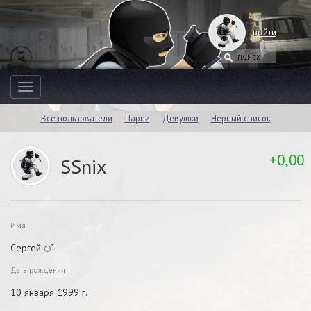
войти
Toggle
navigation
Все пользователи
Парни
Девушки
Черный список
+0,00
SSnix
Имя
Сергей
Дата рождения
10 января 1999 г.