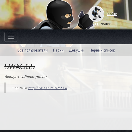
войти
Toggle
navigation
Все пользователи
Парни
Девушки
Черный список
SWAGGS
Аккаунт заблокирован
причина:
http://live-cs.ru/dis/23333/