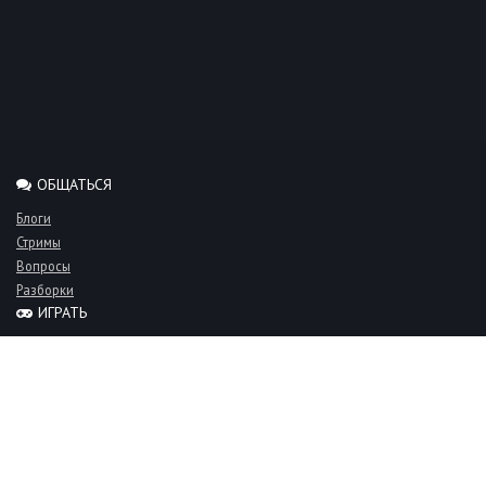
ОБЩАТЬСЯ
Блоги
Стримы
Вопросы
Разборки
ИГРАТЬ
Миксы
Рейтинги
Турниры
Серверы
СООБЩЕСТВО
Люди