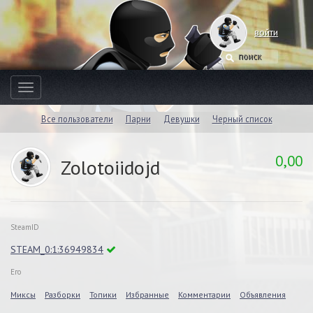
войти
Toggle
navigation
Все пользователи
Парни
Девушки
Черный список
0,00
Zolotoiidojd
SteamID
STEAM_0:1:36949834
Его
Миксы
Разборки
Топики
Избранные
Комментарии
Объявления