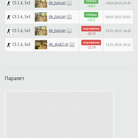
победа
de_tuscan
CS 1.6, 5x5
14.04.2015, 01:45
+26.3
победа
de_tuscan
CS 1.6, 5x5
08.03.2015, 05:01
+22.5
поражение
de_tuscan
CS 1.6, 5x5
23.01.2015, 14:20
-10.35
поражение
de_dust2 izi
CS 1.6, 5x5
21.01.2015, 19:12
-15.79
Парапет