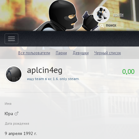
войти
Toggle
navigation
Все пользователи
Парни
Девушки
Черный список
aplcin4eg
0,00
ищу team в кс 1.6. only steam.
Имя
Юра
Дата рождения
9 апреля 1992 г.