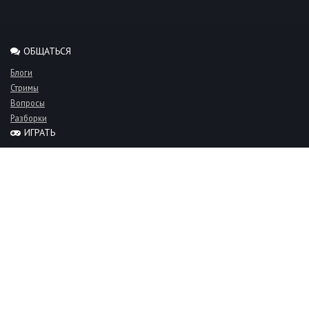
ОБЩАТЬСЯ
Блоги
Стримы
Вопросы
Разборки
ИГРАТЬ
Миксы
Рейтинги
Турниры
Серверы
СООБЩЕСТВО
Люди
Команды
Объявления
О проекте
FAQ