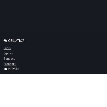
ОБЩАТЬСЯ
Блоги
Стримы
Вопросы
Разборки
ИГРАТЬ
Миксы
Рейтинги
Турниры
Серверы
СООБЩЕСТВО
Люди