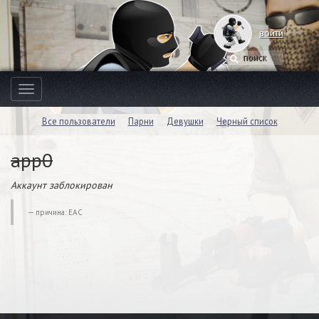
войти
Toggle
navigation
Все пользователи
Парни
Девушки
Черный список
app0
Аккаунт заблокирован
причина: EAC